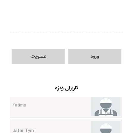
ورود
عضویت
A.balandeh
fatima
کاربران ویژه
Jafar Tym