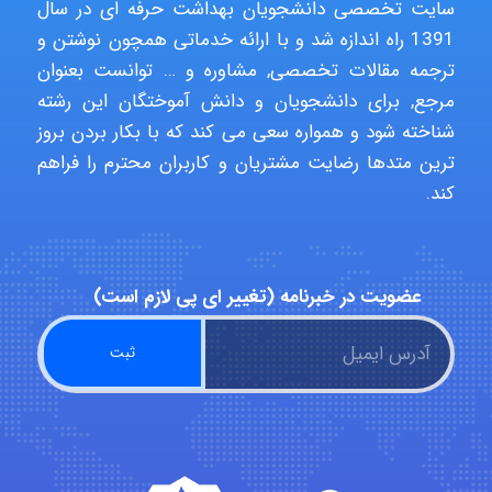
سایت تخصصی دانشجویان بهداشت حرفه ای در سال
1391 راه اندازه شد و با ارائه خدماتی همچون نوشتن و
Poubakhtiari
ترجمه مقالات تخصصی, مشاوره و … توانست بعنوان
مرجع, برای دانشجویان و دانش آموختگان این رشته
شناخته شود و همواره سعی می کند که با بکار بردن بروز
Alirez0990
ترین متدها رضایت مشتریان و کاربران محترم را فراهم
کند.
hosein abdolvand
عضویت در خبرنامه (تغییر ای پی لازم است)
Kati
emami