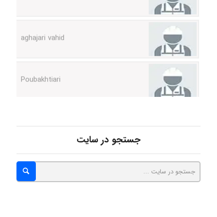
aghajari vahid
Poubakhtiari
Alirez0990
hosein abdolvand
جستجو در سایت
Kati
emami