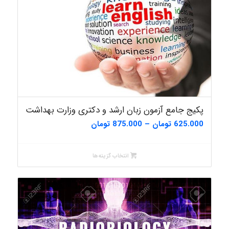
پکیج جامع آزمون زبان ارشد و دکتری وزارت بهداشت
محدوده
625.000
تومان
–
875.000
تومان
قیمت:
625.000 تومان
انتخاب گزینه‌ها
تا
875.000 تومان