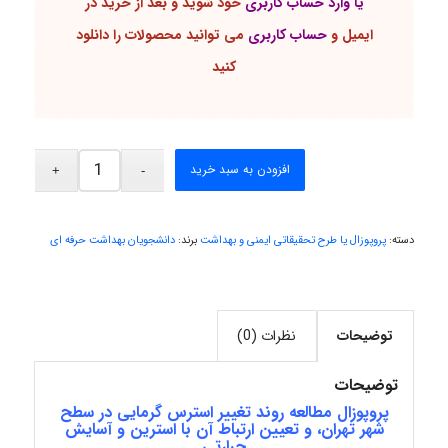
یا وارد حساب کاربری
خود شوید و بعد از خرید در
ایمیل و
حساب کاربری
می توانید محصولات را دانلود
Alirez0990
کنید
hosein abdolvand
افزودن به سبد خرید
Kati
دسته:
پروپوزال یا طرح تحقیقاتی ایمنی و بهداشت
برند:
دانشجویان بهداشت حرفه ای
emami
توضیحات
نظرات (0)
توضیحات
ehtesham
پروپوزال مطالعه روند تغییر استرس گرمایی در سطح
شهر تهران، و تعیین ارتباط آن با استرین و آسایش
حرارتی