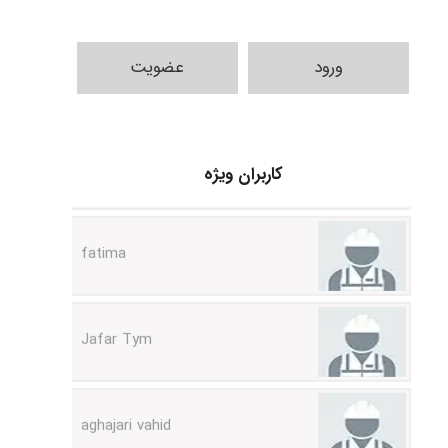
ورود
عضویت
A.balandeh
کاربران ویژه
fatima
Jafar Tym
aghajari vahid