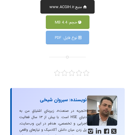
منبع:www.ACGIH.ir
حجم: 4.4 MB
نوع فایل: PDF
نویسنده: سیروان شیخی
«تجربه در صنعت»، زیربنایِ اشتیاقِ من به
دنیایِ HSE است. با بیش از ۱۳ سال فعالیت
اجرایی و تخصصی، هدفم در این وب‌سایت،
پل زدن میان دانشِ آکادمیک و نیازهای واقعیِ



