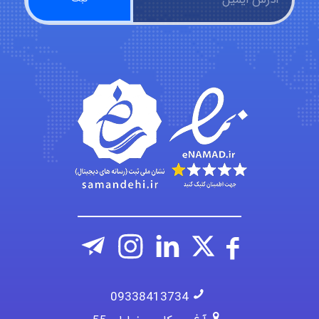
Chehri
roya_boostani
amir
Fateme896
09338413734