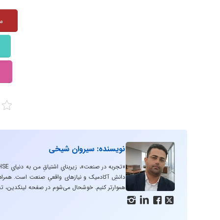
منبع:
نویسنده: سیروان شیخی
دانشِ آکادمیک و نیازهای واقعیِ صنعت است. همراه با
هموارتر کنیم. خوشحال می‌شوم در صفحه لینکدین، تج



