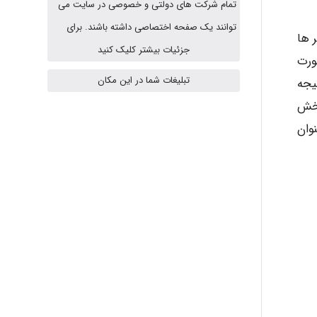
تمام شرکت های دولتی و خصوصی در سایت می
توانند یک صفحه اختصاصی داشته باشند. برای
 ها
A.balandeh
جزئیات بیشتر کلیک کنید
ورت
تبلیغات شما در این مکان
یجه
fatima
ول یا غیر قابل قبول در آن ها بستگی به ترکیب سه متغیر فوق دارد . 10 بخش
وان
Jafar Tym
aghajari vahid
Poubakhtiari