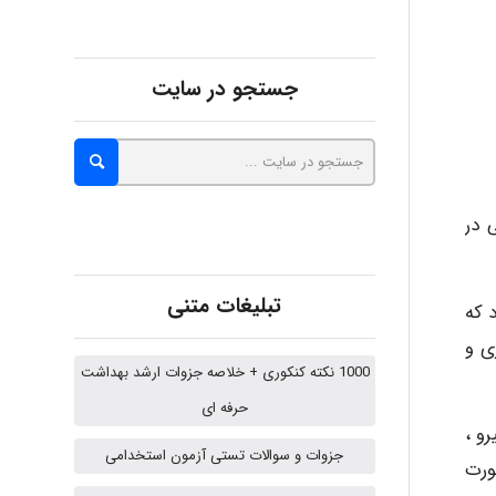
Alirez0990
جستجو در سایت
hosein abdolvand
 در
Kati
تبلیغات متنی
د که
ی و
emami
1000 نکته کنکوری + خلاصه جزوات ارشد بهداشت
حرفه ای
رو ،
جزوات و سوالات تستی آزمون استخدامی
ehtesham
ورت