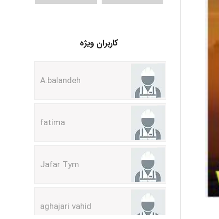
کاربران ویژه
A.balandeh
fatima
Jafar Tym
aghajari vahid
Poubakhtiari