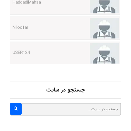
Niloofar
USER124
malekf
جستجو در سایت
abolfazlkoshehe
abolfazlkoshehe