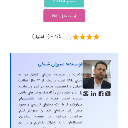
حجم: 864 KB
فرمت فایل: PDF
4/5 - (1 امتیاز)
نویسنده: سیروان شیخی
«تجربه در صنعت»، زیربنایِ اشتیاقِ من به
دنیایِ HSE است. با بیش از ۱۳ سال فعالیت
اجرایی و تخصصی، هدفم در این وب‌سایت،
پل زدن میان دانشِ آکادمیک و نیازهای واقعیِ




صنعت است. همراه با تیم تخصصی‌ام،
می‌کوشیم تا با ارائه محتوای کاربردی و به‌روز،
مسیرِ رشد حرفه‌ای شما را هموارتر کنیم.
خوشحال می‌شوم در صفحه لینکدین،
تجربیاتمان را به اشتراک بگذاریم و در این