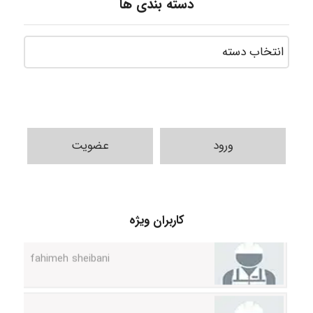
دسته بندی ها
ورود
عضویت
کاربران ویژه
fahimeh sheibani
HaddadiMahsa