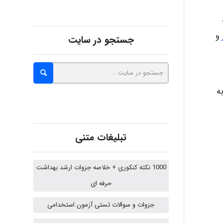
abolfazlkoshehe
و
جستجو در سایت
abolfazlkoshehe
A.balandeh
ه
fatima
تبلیغات متنی
1000 نکته کنکوری + خلاصه جزوات ارشد بهداشت
Jafar Tym
حرفه ای
جزوات و سوالات تستی آزمون استخدامی
aghajari vahid