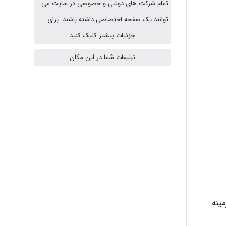
تمام شرکت های دولتی و خصوصی در سایت می
توانند یک صفحه اختصاصی داشته باشند. برای
HaddadiMahsa
جزئیات بیشتر کلیک کنید
تبلیغات شما در این مکان
Niloofar
USER124
malekf
ینه
abolfazlkoshehe