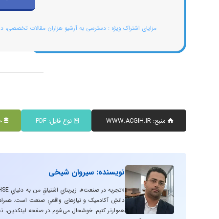
مزایای اشتراک ویژه : دسترسی به آرشیو هزاران مقالات تخصصی، د
منبع: WWW.ACGIH.IR
نوع فایل: PDF
حج
نویسنده: سیروان شیخی
دانشِ آکادمیک و نیازهای واقعیِ صنعت است. همراه با
هموارتر کنیم. خوشحال می‌شوم در صفحه لینکدین، تج