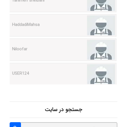
HaddadiMahsa
Niloofar
USER124
malekf
جستجو در سایت
abolfazlkoshehe