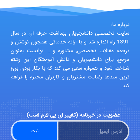
HaddadiMahsa
درباره ما:
سایت تخصصی دانشجویان بهداشت حرفه ای در سال
Niloofar
1391 راه اندازه شد و با ارائه خدماتی همچون نوشتن و
ترجمه مقالات تخصصی, مشاوره و … توانست بعنوان
مرجع, برای دانشجویان و دانش آموختگان این رشته
USER124
شناخته شود و همواره سعی می کند که با بکار بردن بروز
ترین متدها رضایت مشتریان و کاربران محترم را فراهم
کند.
malekf
abolfazlkoshehe
عضویت در خبرنامه (تغییر ای پی لازم است)