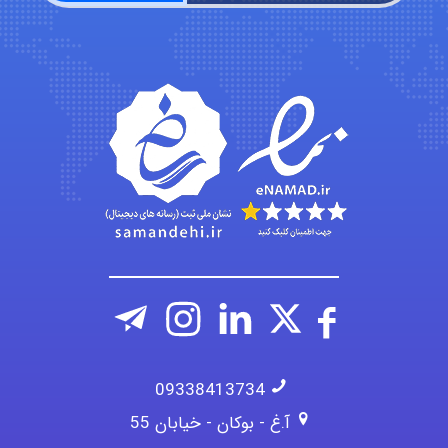
abolfazlkoshehe
A.balandeh
fatima
Jafar Tym
09338413734
آ.غ - بوکان - خیابان 55