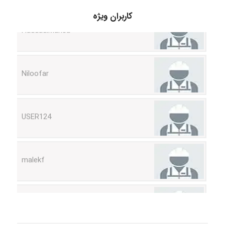
HaddadiMahsa
کاربران ویژه
Niloofar
USER124
malekf
abolfazlkoshehe