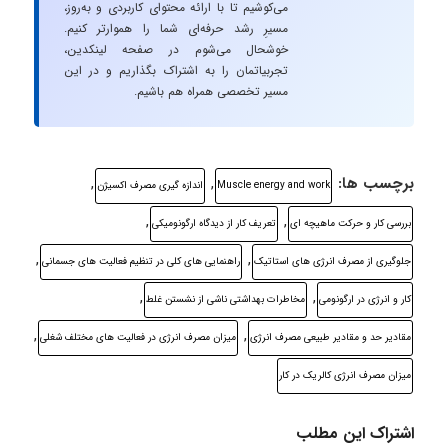
می‌کوشیم تا با ارائه محتوای کاربردی و به‌روز،
مسیرِ رشد حرفه‌ای شما را هموارتر کنیم.
خوشحال می‌شوم در صفحه لینکدین،
تجربیاتمان را به اشتراک بگذاریم و در این
مسیر تخصصی همراه هم باشیم.
برچسب ها:
,
,
Muscle energy and work
اندازه گیری مصرف اکسیژن
,
,
بررسی کار و حرکت ماهیچه ای
تعریف کار از دیدگاه ارگونومیکی
,
,
جلوگیری از مصرف انرژی های استاتیک
راهنمایی های کلی در تنظیم فعالیت های جسمانی
,
,
کار و انرژی در ارگونومی
مخاطرات بهداشتی ناشی از نشستن غلط
,
,
مقادیر حد و مقادیر طبیعی مصرف انرژی
میزان مصرف انرژی در فعالیت های مختلف شغلی
میزان مصرف انرژی کالریک در کار
اشتراک این مطلب