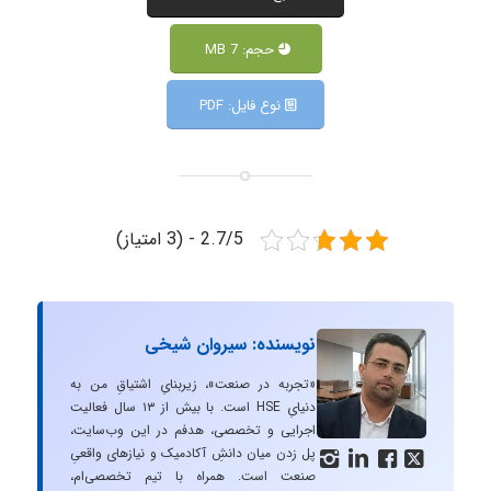
حجم: 7 MB
نوع فایل: PDF
2.7/5 - (3 امتیاز)
نویسنده: سیروان شیخی
«تجربه در صنعت»، زیربنایِ اشتیاقِ من به
دنیایِ HSE است. با بیش از ۱۳ سال فعالیت
اجرایی و تخصصی، هدفم در این وب‌سایت،
پل زدن میان دانشِ آکادمیک و نیازهای واقعیِ




صنعت است. همراه با تیم تخصصی‌ام،