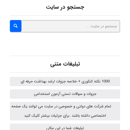
abolfazlkoshehe
جستجو در سایت
A.balandeh
fatima
تبلیغات متنی
Jafar Tym
1000 نکته کنکوری + خلاصه جزوات ارشد بهداشت حرفه ای
جزوات و سوالات تستی آزمون استخدامی
aghajari vahid
تمام شرکت های دولتی و خصوصی در سایت می توانند یک صفحه
اختصاصی داشته باشند. برای جزئیات بیشتر کلیک کنید
HaddadiMahsa
تبلیغات شما در این مکان