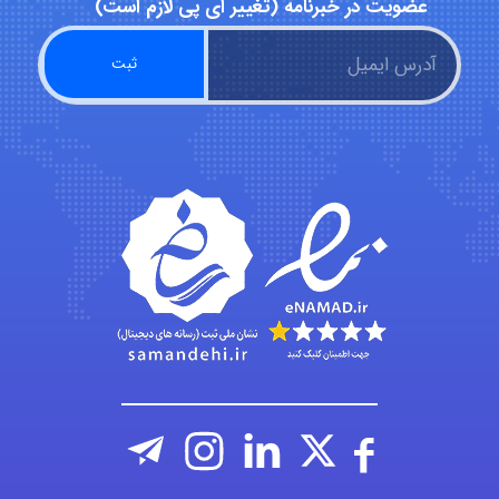
عضویت در خبرنامه (تغییر ای پی لازم است)
A.balandeh
fatima
Jafar Tym
aghajari vahid