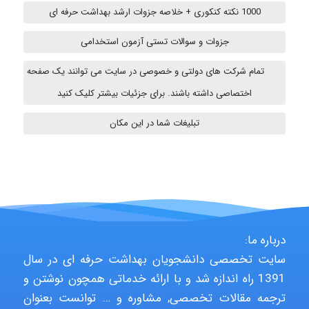
1000 نکته کنکوری + خلاصه جزوات ارشد بهداشت حرفه ای
ehtesham
جزوات و سوالات تستی آزمون استخدامی
تمام شرکت های دولتی و خصوصی در سایت می توانند یک صفحه
اختصاصی داشته باشند. برای جزئیات بیشتر کلیک کنید
A.balandeh
تبلیغات شما در این مکان
fatima
Jafar Tym
درباره ما:
سایت تخصصی دانشجویان بهداشت حرفه ای در سال
1391 راه اندازه شد و با ارائه خدماتی همچون نوشتن و
aghajari vahid
ترجمه مقالات تخصصی, مشاوره و … توانست بعنوان