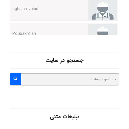
Poubakhtiari
Alirez0990
جستجو در سایت
hosein abdolvand
Kati
تبلیغات متنی
emami