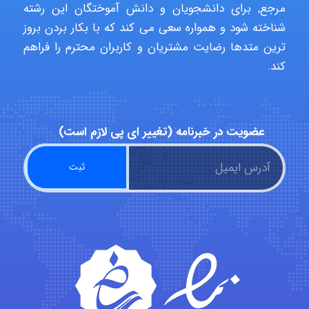
مرجع, برای دانشجویان و دانش آموختگان این رشته
شناخته شود و همواره سعی می کند که با بکار بردن بروز
Poubakhtiari
ترین متدها رضایت مشتریان و کاربران محترم را فراهم
کند.
Alirez0990
عضویت در خبرنامه (تغییر ای پی لازم است)
hosein abdolvand
Kati
emami