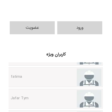
ورود
عضویت
A.balandeh
کاربران ویژه
fatima
Jafar Tym
aghajari vahid