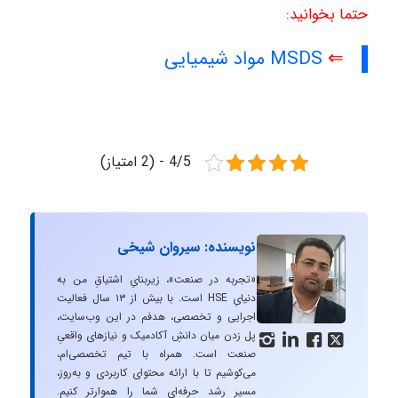
حتما بخوانید:
⇐
MSDS مواد شیمیایی
4/5 - (2 امتیاز)
نویسنده: سیروان شیخی
«تجربه در صنعت»، زیربنایِ اشتیاقِ من به
دنیایِ HSE است. با بیش از ۱۳ سال فعالیت
اجرایی و تخصصی، هدفم در این وب‌سایت،
پل زدن میان دانشِ آکادمیک و نیازهای واقعیِ




صنعت است. همراه با تیم تخصصی‌ام،
می‌کوشیم تا با ارائه محتوای کاربردی و به‌روز،
مسیرِ رشد حرفه‌ای شما را هموارتر کنیم.