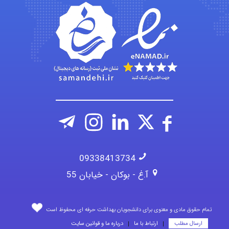
Kati
emami
ehtesham
09338413734
آ.غ - بوکان - خیابان 55
تمام حقوق مادی و معنوی برای دانشجویان بهداشت حرفه ای محفوظ است
ارسال مطلب
ارتباط با ما
درباره ما و قوانین سایت