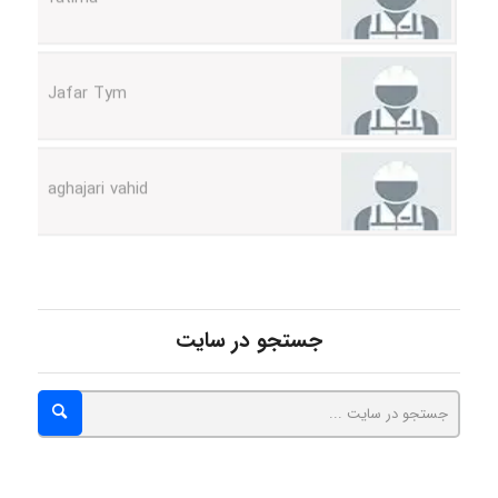
Jafar Tym
aghajari vahid
Poubakhtiari
جستجو در سایت
Alirez0990
hosein abdolvand