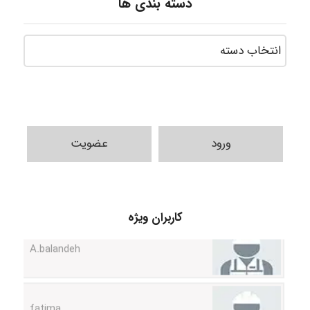
دسته بندی ها
ورود
عضویت
کاربران ویژه
A.balandeh
fatima