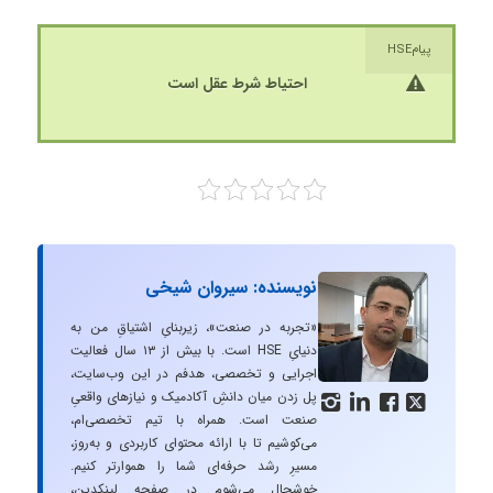
پیامHSE
احتیاط شرط عقل است
نویسنده: سیروان شیخی
«تجربه در صنعت»، زیربنایِ اشتیاقِ من به
دنیایِ HSE است. با بیش از ۱۳ سال فعالیت
اجرایی و تخصصی، هدفم در این وب‌سایت،
پل زدن میان دانشِ آکادمیک و نیازهای واقعیِ




صنعت است. همراه با تیم تخصصی‌ام،
می‌کوشیم تا با ارائه محتوای کاربردی و به‌روز،
مسیرِ رشد حرفه‌ای شما را هموارتر کنیم.
خوشحال می‌شوم در صفحه لینکدین،