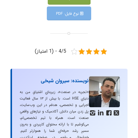
نوع فایل: PDF
4/5 - (1 امتیاز)
نویسنده: سیروان شیخی
«تجربه در صنعت»، زیربنایِ اشتیاقِ من به
دنیایِ HSE است. با بیش از ۱۳ سال فعالیت
اجرایی و تخصصی، هدفم در این وب‌سایت،
پل زدن میان دانشِ آکادمیک و نیازهای واقعیِ




صنعت است. همراه با تیم تخصصی‌ام،
می‌کوشیم تا با ارائه محتوای کاربردی و به‌روز،
مسیرِ رشد حرفه‌ای شما را هموارتر کنیم.
خوشحال می‌شوم در صفحه لینکدین،