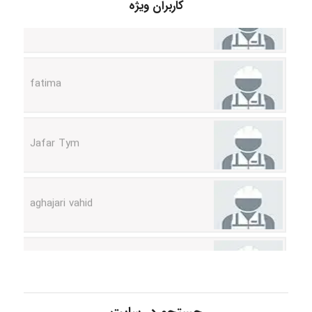
A.balandeh
کاربران ویژه
fatima
Jafar Tym
aghajari vahid
Poubakhtiari
Alirez0990