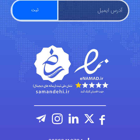
hosein abdolvand
Kati
emami
ehtesham