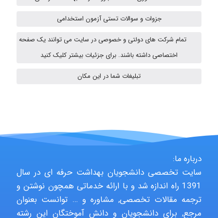
جزوات و سوالات تستی آزمون استخدامی
vali
تمام شرکت های دولتی و خصوصی در سایت می توانند یک صفحه
اختصاصی داشته باشند. برای جزئیات بیشتر کلیک کنید
Arshiaaihsra
تبلیغات شما در این مکان
ABOALFZAL ZAREI
nima5534
درباره ما:
سایت تخصصی دانشجویان بهداشت حرفه ای در سال
1391 راه اندازه شد و با ارائه خدماتی همچون نوشتن و
arman.m
ترجمه مقالات تخصصی, مشاوره و … توانست بعنوان
مرجع, برای دانشجویان و دانش آموختگان این رشته