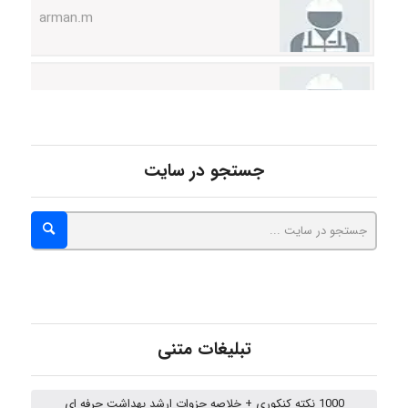
Hasan haghparast
shbnm72
جستجو در سایت
Minoo1375
Sara
تبلیغات متنی
ZAK
1000 نکته کنکوری + خلاصه جزوات ارشد بهداشت حرفه ای