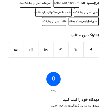
برچسب ها:
,
,
LABORATORY SAFETY
ﺁﯾﻴﻦ ﻧﺎﻣﻪ اﯾﻤﻨﯽ در ﺁزﻣﺎﯾﺸﮕﺎﻩ ها
,
,
اصول ایمنی در آزمایشگاه
اقدامات ايمني هنگام كار در آزمايشگاه
,
دستورالعمل ایمنی در آزمایشگاه
نکات ایمنی در آزمایشگاه
اشتراک این مطلب
0
پاسخ
دیدگاه خود را ثبت کنید
تمایل دارید در گفتگوها شرکت کنید؟