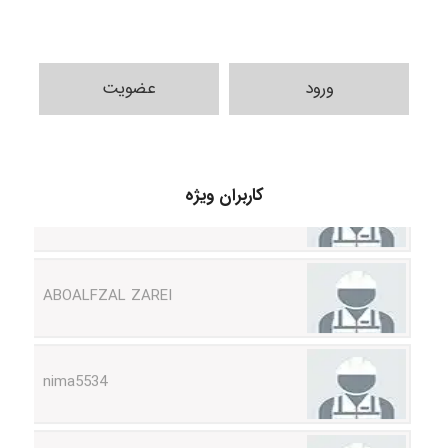
ورود
عضویت
Arshiaaihsra
کاربران ویژه
ABOALFZAL ZAREI
nima5534
arman.m