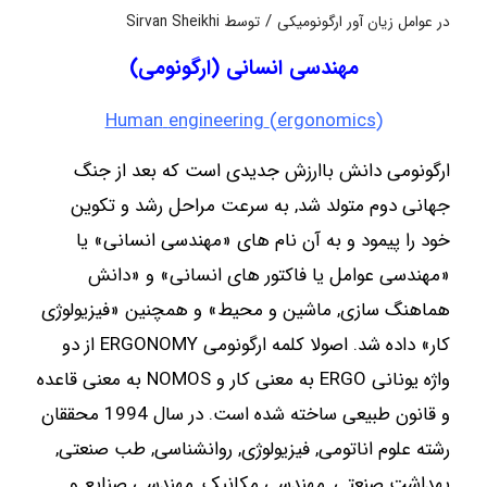
/
در
عوامل زیان آور ارگونومیکی
توسط
Sirvan Sheikhi
مهندسی انسانی (ارگونومی)
Human
engineering
(
ergonomics
(
ارگونومی دانش باارزش جدیدی است که بعد از جنگ
جهانی دوم متولد شد, به سرعت مراحل رشد و تکوین
خود را پیمود و به آن نام های «مهندسی انسانی» یا
«مهندسی عوامل یا فاکتور های انسانی» و «دانش
هماهنگ سازی, ماشین و محیط» و همچنین «فیزیولوژی
کار» داده شد. اصولا کلمه ارگونومی ERGONOMY از دو
واژه یونانی ERGO به معنی کار و NOMOS به معنی قاعده
و قانون طبیعی ساخته شده است. در سال 1994 محققان
رشته علوم اناتومی, فیزیولوژی, روانشناسی, طب صنعتی,
بهداشت صنعتی, مهندسی مکانیک, مهندسی صنایع و …