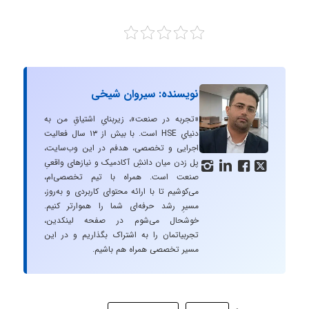
نویسنده: سیروان شیخی
«تجربه در صنعت»، زیربنایِ اشتیاقِ من به
دنیایِ HSE است. با بیش از ۱۳ سال فعالیت
اجرایی و تخصصی، هدفم در این وب‌سایت،
پل زدن میان دانشِ آکادمیک و نیازهای واقعیِ




صنعت است. همراه با تیم تخصصی‌ام،
می‌کوشیم تا با ارائه محتوای کاربردی و به‌روز،
مسیرِ رشد حرفه‌ای شما را هموارتر کنیم.
خوشحال می‌شوم در صفحه لینکدین،
تجربیاتمان را به اشتراک بگذاریم و در این
مسیر تخصصی همراه هم باشیم.