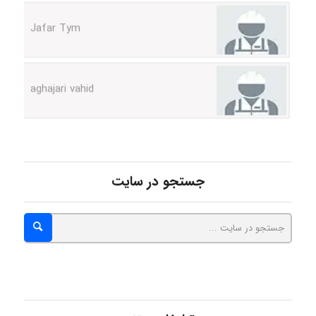
Jafar Tym
aghajari vahid
Poubakhtiari
جستجو در سایت
Alirez0990
hosein abdolvand
Kati