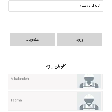
ورود
عضویت
کاربران ویژه
A.balandeh
fatima