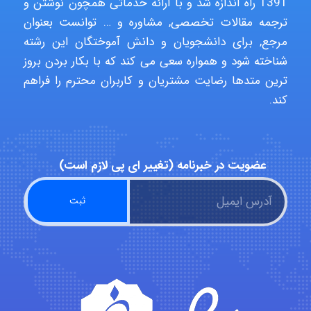
1391 راه اندازه شد و با ارائه خدماتی همچون نوشتن و
ترجمه مقالات تخصصی, مشاوره و … توانست بعنوان
مرجع, برای دانشجویان و دانش آموختگان این رشته
aghajari vahid
شناخته شود و همواره سعی می کند که با بکار بردن بروز
ترین متدها رضایت مشتریان و کاربران محترم را فراهم
کند.
Poubakhtiari
Alirez0990
عضویت در خبرنامه (تغییر ای پی لازم است)
hosein abdolvand
Kati