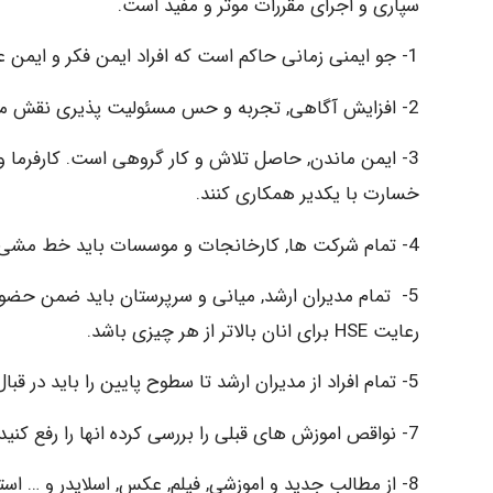
سپاری و اجرای مقررات موثر و مفید است.
1- جو ایمنی زمانی حاکم است که افراد ایمن فکر و ایمن عمل کنند بدون اینکه کسی آنها را تحت نظر داشته باشد.
2- افزایش آگاهی, تجربه و حس مسئولیت پذیری نقش مهمی در پیشگیری از حوادث و کم کردن آسیب ها و خسارت دارد.
3- ایمن ماندن, حاصل تلاش و کار گروهی است. کارفرما و
خسارت با یکدیر همکاری کنند.
4- تمام شرکت ها, کارخانجات و موسسات باید خط مشی بهداشت ایمنی و محیط ریست باشند.
5- تمام مدیران ارشد, میانی و سرپرستان باید ضمن حضو
رعایت HSE برای انان بالاتر از هر چیزی باشد.
5- تمام افراد از مدیران ارشد تا سطوح پایین را باید در قبال مسایل ایمنی نگران و حساس کرد.
7- نواقص اموزش های قبلی را بررسی کرده انها را رفع کنید.
8- از مطالب جدید و اموزشی, فیلم, عکس, اسلایدر و … استفاده کنید.