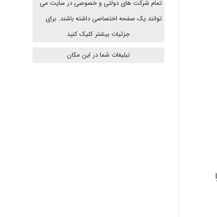
تمام شرکت های دولتی و خصوصی در سایت می
توانند یک صفحه اختصاصی داشته باشند. برای
vali
جزئیات بیشتر کلیک کنید
تبلیغات شما در این مکان
fahimeh sheibani
HaddadiMahsa
Niloofar
USER124