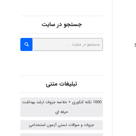
malekf
جستجو در سایت
abolfazlkoshehe
abolfazlkoshehe
تبلیغات متنی
A.balandeh
1000 نکته کنکوری + خلاصه جزوات ارشد بهداشت
حرفه ای
جزوات و سوالات تستی آزمون استخدامی
fatima