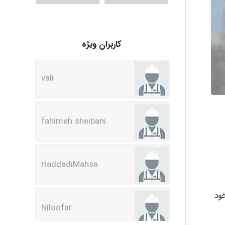
کاربران ویژه
vali
fahimeh sheibani
HaddadiMahsa
Niloofar
خود
USER124