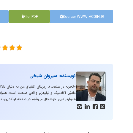
File: PDF
Source: WWW.ACGIH.IR
نویسنده: سیروان شیخی
دانشِ آکادمیک و نیازهای واقعیِ صنعت است. همراه با
هموارتر کنیم. خوشحال می‌شوم در صفحه لینکدین، تج



