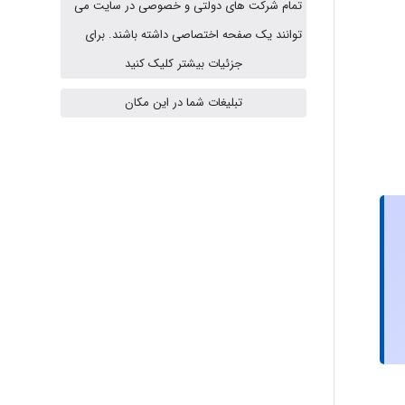
تمام شرکت های دولتی و خصوصی در سایت می
توانند یک صفحه اختصاصی داشته باشند. برای
A.balandeh
جزئیات بیشتر کلیک کنید
تبلیغات شما در این مکان
fatima
Jafar Tym
aghajari vahid
Poubakhtiari