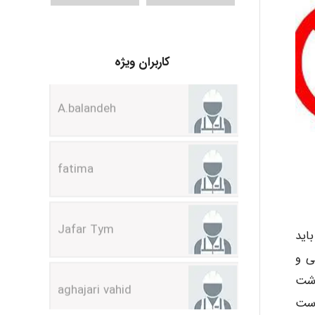
کاربران ویژه
A.balandeh
fatima
Jafar Tym
اید
aghajari vahid
ی و
اشت
است
Poubakhtiari