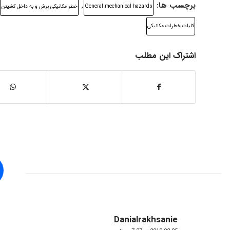
برچسب ها:
,
General mechanical hazards
خطر مکانیکی برش و به داخل کشیدن
کلیات خطرات مکانیکی
اشتراک این مطلب
Danialrakhsanie
گفته: