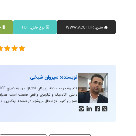
منبع: WWW.ACGIH.IR
نوع فایل: PDF
حج
نویسنده: سیروان شیخی
دانشِ آکادمیک و نیازهای واقعیِ صنعت است. همراه با
هموارتر کنیم. خوشحال می‌شوم در صفحه لینکدین، تج



