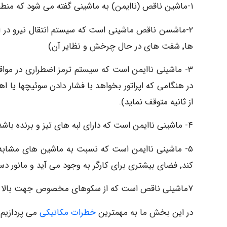
۱-ماشین ناقص (ناایمن) به ماشینی گفته می شود که منطقه عملیاتی آن فاقد سیستم ایمنی یا حفاظتی باشد.
ها٬ شفت های در حال چرخش و نظایر آن)
۳- ماشینی ناایمن است که سیستم ترمز اضطراری در موا
در هنگامی که اپراتور بخواهد با فشار دادن سوئیچها ی
از ثانیه متوقف نماید).
۴- ماشینی ناایمن است که دارای لبه های تیز و برنده باشد.
۵- ماشینی ناایمن است که نسبت به ماشین های مشابه 
کند٬ فضای بیشتری برای کارگر به وجود می آید و مانور دستگاه بیشتر می شود).
۷ماشینی ناقص است که از سکوهای مخصوص جهت بالا رفتن از ماشین و انجام عملیات باردهی برخوردار نباشد.
در این بخش ما به مهمترین
خطرات مکانیکی
می پردازیم 