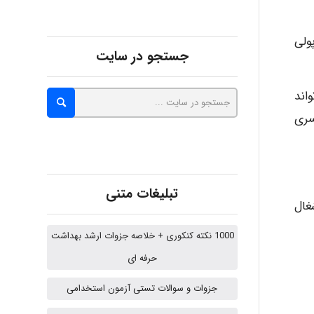
Alirez0990
نند (انواع چرخ ها٬ تسمه ها پولی
جستجو در سایت
اند
hosein abdolvand
سری
Kati
تبلیغات متنی
غال
emami
1000 نکته کنکوری + خلاصه جزوات ارشد بهداشت
حرفه ای
ehtesham
جزوات و سوالات تستی آزمون استخدامی