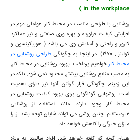
in the workplace )
روشنایی با طراحی مناسب در محیط کار٬ عواملی مهم در
افزایش کیفیت فراورده و بهره وری صنعتی و نیز عملکرد
کارور و راحتی و آسایش وی می باشد ( هوپیکینسون و
کولینز ٬ ۱۹۷۰). در اینجا به چگونگی
طراحی روشنایی در
محیط کار
خواهیم پرداخت. بهبود روشنایی در محیط کار٬
به مصب منابع روشنایی بیشتر٬ محدود نمی شود٬ بلکه در
این زمینه٬ چگونگی قرار گرفتن آنها نیز دارای اهمیت
است. روشهایی گوناگونی برای بهبود کیفیت روشنایی در
محیط کار وجود دارند. مانند استفاده از روشنایی
غیرمستقیم. چنین روشی می تواند شایان توجه بشد٬ زیرا
میزان خیرگی را کاهش خواهد داد.
همان گونه که کفته خواهد شد٬ افراد سالمند به ویژه