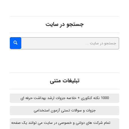
جستجو در سایت
Alirez0990
hosein abdolvand
Kati
تبلیغات متنی
1000 نکته کنکوری + خلاصه جزوات ارشد بهداشت حرفه ای
emami
جزوات و سوالات تستی آزمون استخدامی
تمام شرکت های دولتی و خصوصی در سایت می توانند یک صفحه
ehtesham