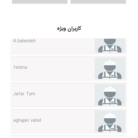
کاربران ویژه
A.balandeh
fatima
Jafar Tym
aghajari vahid
Poubakhtiari