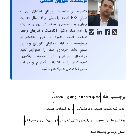
نویسنده: سیروان شیخی
«تجربه در صنعت»، زیربنایِ اشتیاقِ من به
دنیایِ HSE است. با بیش از ۱۳ سال فعالیت
اجرایی و تخصصی، هدفم در این وب‌سایت،
پل زدن میان دانشِ آکادمیک و نیازهای واقعیِ




صنعت است. همراه با تیم تخصصی‌ام،
می‌کوشیم تا با ارائه محتوای کاربردی و به‌روز،
مسیرِ رشد حرفه‌ای شما را هموارتر کنیم.
خوشحال می‌شوم در صفحه لینکدین،
تجربیاتمان را به اشتراک بگذاریم و در این
مسیر تخصصی همراه هم باشیم.
برچسب ها:
,
General lighting in the workplace
,
,
اندازه گیری شدت روشنایی و درخشندگی
بازده اقتصادی روشنایی
,
,
روشنایی خاص - منظوره برای بازرسی و کنترل کیفیت
کلیات روشنایی در محیط کار
میزان روشنایی پیشنهاد شده