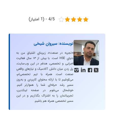
4/5 - (1 امتیاز)
نویسنده: سیروان شیخی
«تجربه در صنعت»، زیربنایِ اشتیاقِ من به
دنیایِ HSE است. با بیش از ۱۳ سال فعالیت
اجرایی و تخصصی، هدفم در این وب‌سایت،
پل زدن میان دانشِ آکادمیک و نیازهای واقعیِ




صنعت است. همراه با تیم تخصصی‌ام،
می‌کوشیم تا با ارائه محتوای کاربردی و به‌روز،
مسیرِ رشد حرفه‌ای شما را هموارتر کنیم.
خوشحال می‌شوم در صفحه لینکدین،
تجربیاتمان را به اشتراک بگذاریم و در این
مسیر تخصصی همراه هم باشیم.