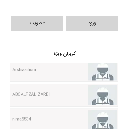
ورود
عضویت
کاربران ویژه
Arshiaaihsra
ABOALFZAL ZAREI
nima5534