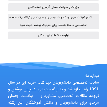
ZAK
جزوات و سوالات تستی آزمون استخدامی
تمام شرکت های دولتی و خصوصی در سایت می توانند یک صفحه
vali
اختصاصی داشته باشند. برای جزئیات بیشتر کلیک کنید
تبلیغات شما در این مکان
Arshiaaihsra
ABOALFZAL ZAREI
درباره ما:
سایت تخصصی دانشجویان بهداشت حرفه ای در سال
nima5534
1391 راه اندازه شد و با ارائه خدماتی همچون نوشتن و
ترجمه مقالات تخصصی, مشاوره و … توانست بعنوان
مرجع, برای دانشجویان و دانش آموختگان این رشته
arman.m