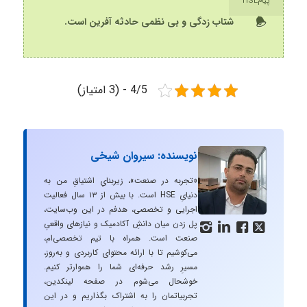
پیامHSE
شتاب زدگی و بی نظمی حادثه آفرین است.
4/5 - (3 امتیاز)
نویسنده: سیروان شیخی
«تجربه در صنعت»، زیربنایِ اشتیاقِ من به
دنیایِ HSE است. با بیش از ۱۳ سال فعالیت
اجرایی و تخصصی، هدفم در این وب‌سایت،
پل زدن میان دانشِ آکادمیک و نیازهای واقعیِ




صنعت است. همراه با تیم تخصصی‌ام،
می‌کوشیم تا با ارائه محتوای کاربردی و به‌روز،
مسیرِ رشد حرفه‌ای شما را هموارتر کنیم.
خوشحال می‌شوم در صفحه لینکدین،
تجربیاتمان را به اشتراک بگذاریم و در این