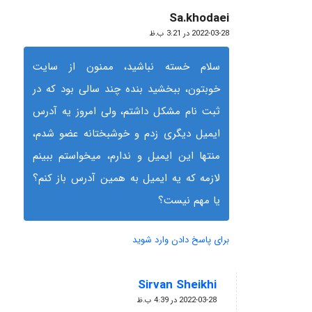
Sa.khodaei
گفته:
2022-03-28 در 3:21 ب.ظ
سلام خسته نباشید، ممنون از سایت
خوبتون، ببخشید بنده چند سالی بود که در
ثبت نام مشکل داشتم، ولی امروز یه آدرس
ایمیل دیگری زدم و خوشبختانه عضو شدم،
منتها این ایمیل و ندارم، میخواستم ببینم
لازمه که یه ایمیل به همین آدرس باز کنم؟
یا مهم نیست؟
برای پاسخ دادن وارد شوید
Sirvan Sheikhi
گفته:
2022-03-28 در 4:39 ب.ظ