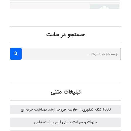
HaddadiMahsa
Niloofar
جستجو در سایت
USER124
malekf
تبلیغات متنی
abolfazlkoshehe
1000 نکته کنکوری + خلاصه جزوات ارشد بهداشت حرفه ای
جزوات و سوالات تستی آزمون استخدامی
abolfazlkoshehe