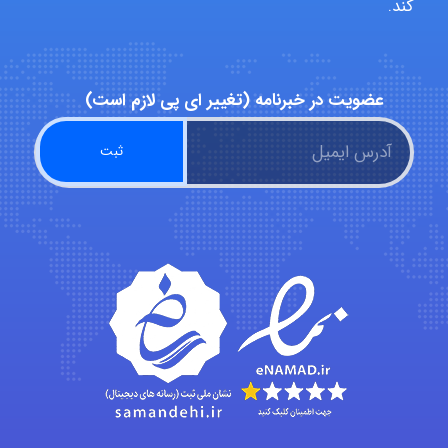
کند.
Niloofar
عضویت در خبرنامه (تغییر ای پی لازم است)
USER124
malekf
abolfazlkoshehe
abolfazlkoshehe