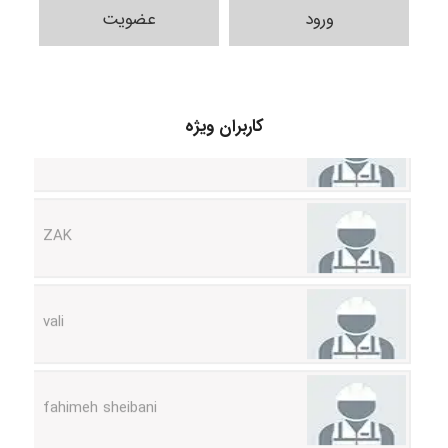
ورود
عضویت
Sara
کاربران ویژه
ZAK
vali
fahimeh sheibani