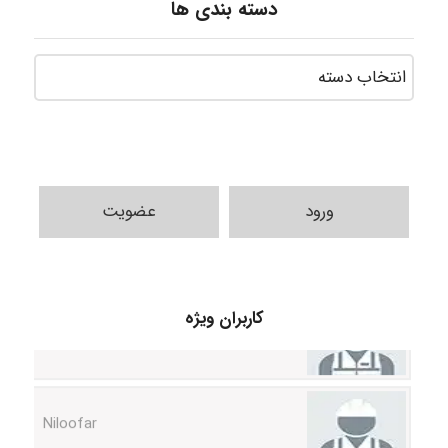
دسته بندی ها
ورود
عضویت
HaddadiMahsa
کاربران ویژه
Niloofar