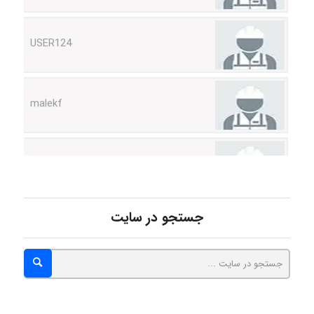
USER124
malekf
abolfazlkoshehe
abolfazlkoshehe
جستجو در سایت
A.balandeh
fatima