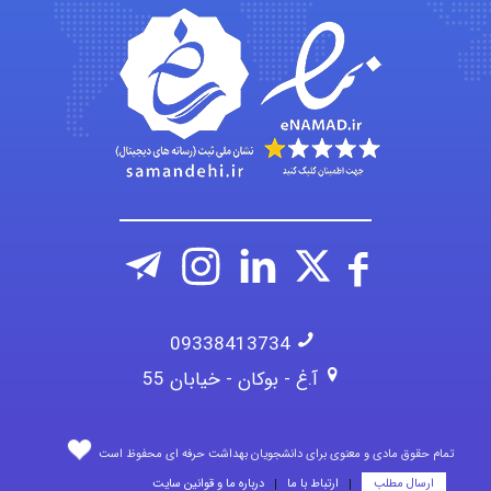
Jafar Tym
aghajari vahid
09338413734
آ.غ - بوکان - خیابان 55
تمام حقوق مادی و معنوی برای دانشجویان بهداشت حرفه ای محفوظ است
ارسال مطلب
ارتباط با ما
درباره ما و قوانین سایت