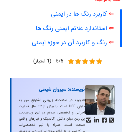
⇐
کاربرد رنگ ها در ایمنی
⇐
استاندارد علائم ایمنی رنگ ها
⇐
رنگ و کاربرد آن در حوزه ایمنی
5/5 - (1 امتیاز)
نویسنده: سیروان شیخی
«تجربه در صنعت»، زیربنایِ اشتیاقِ من به
دنیایِ HSE است. با بیش از ۱۳ سال فعالیت
اجرایی و تخصصی، هدفم در این وب‌سایت،
پل زدن میان دانشِ آکادمیک و نیازهای واقعیِ




صنعت است. همراه با تیم تخصصی‌ام،
می‌کوشیم تا با ارائه محتوای کاربردی و به‌روز،