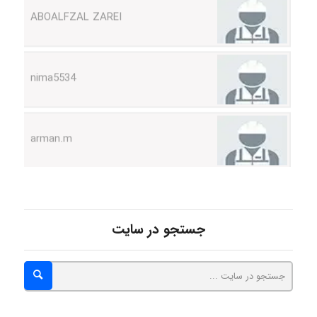
nima5534
arman.m
Hasan haghparast
جستجو در سایت
shbnm72
Minoo1375