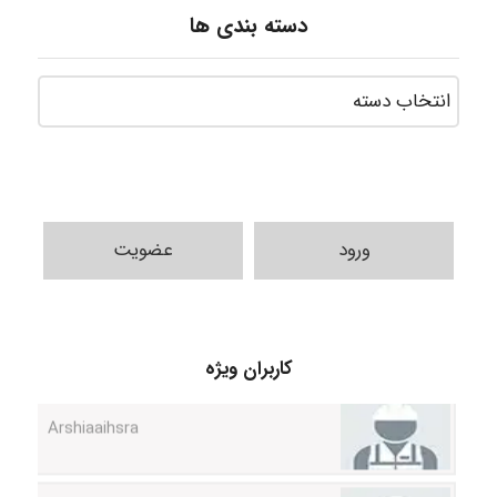
دسته بندی ها
ورود
عضویت
کاربران ویژه
Arshiaaihsra
ABOALFZAL ZAREI