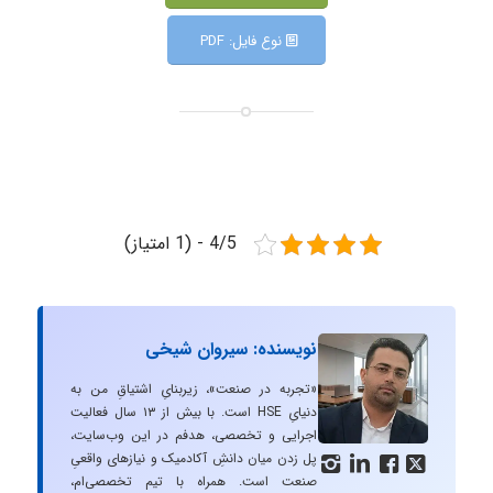
نوع فایل: PDF
4/5 - (1 امتیاز)
نویسنده: سیروان شیخی
«تجربه در صنعت»، زیربنایِ اشتیاقِ من به
دنیایِ HSE است. با بیش از ۱۳ سال فعالیت
اجرایی و تخصصی، هدفم در این وب‌سایت،
پل زدن میان دانشِ آکادمیک و نیازهای واقعیِ




صنعت است. همراه با تیم تخصصی‌ام،