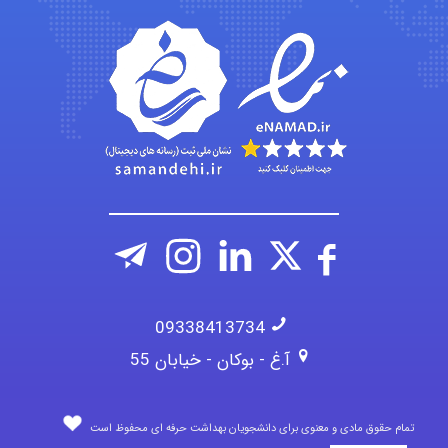
Sara
ZAK
vali
09338413734
آ.غ - بوکان - خیابان 55
تمام حقوق مادی و معنوی برای دانشجویان بهداشت حرفه ای محفوظ است