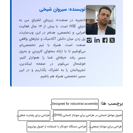
نویسنده: سیروان شیخی
«تجربه در صنعت»، زیربنایِ اشتیاقِ من به
دنیایِ HSE است. با بیش از ۱۳ سال فعالیت
اجرایی و تخصصی، هدفم در این وب‌سایت،
پل زدن میان دانشِ آکادمیک و نیازهای واقعیِ




صنعت است. همراه با تیم تخصصی‌ام،
می‌کوشیم تا با ارائه محتوای کاربردی و به‌روز،
مسیرِ رشد حرفه‌ای شما را هموارتر کنیم.
خوشحال می‌شوم در صفحه لینکدین،
تجربیاتمان را به اشتراک بگذاریم و در این
مسیر تخصصی همراه هم باشیم.
برچسب ها:
,
Designed for industrial assembly
,
,
اصول عوامل انسانی در طراحی برای مونتاژ انسانی (DHA)
طراحی برای رضایت شغلی
,
طراحی برای مونتاژ صنعتی
طراحی دستگاه خودکار با استفاده از اصول بوتروید