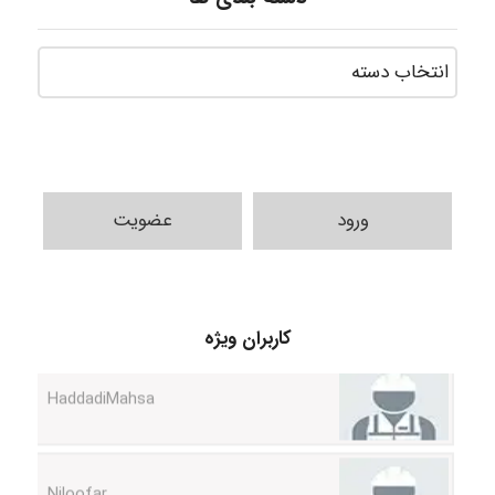
ورود
عضویت
کاربران ویژه
HaddadiMahsa
Niloofar