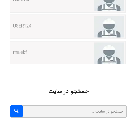
USER124
malekf
abolfazlkoshehe
جستجو در سایت
abolfazlkoshehe
A.balandeh