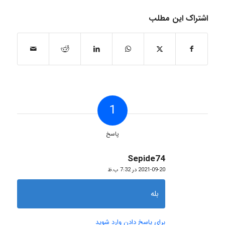
اشتراک این مطلب
1
پاسخ
Sepide74
گفته:
2021-09-20 در 7:32 ب.ظ
بله
برای پاسخ دادن وارد شوید