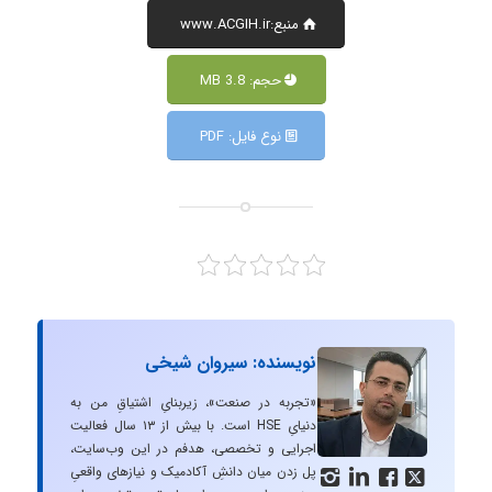
منبع:www.ACGIH.ir
حجم: 3.8 MB
نوع فایل: PDF
نویسنده: سیروان شیخی
«تجربه در صنعت»، زیربنایِ اشتیاقِ من به
دنیایِ HSE است. با بیش از ۱۳ سال فعالیت
اجرایی و تخصصی، هدفم در این وب‌سایت،
پل زدن میان دانشِ آکادمیک و نیازهای واقعیِ



