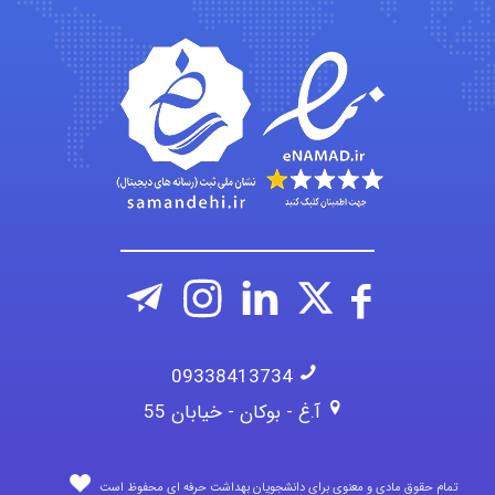
Kati
emami
ehtesham
09338413734
آ.غ - بوکان - خیابان 55
تمام حقوق مادی و معنوی برای دانشجویان بهداشت حرفه ای محفوظ است