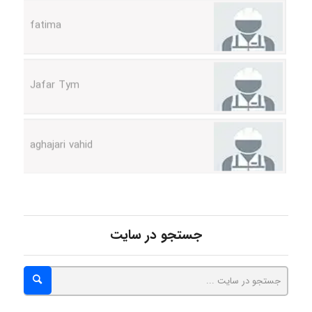
fatima
Jafar Tym
aghajari vahid
Poubakhtiari
جستجو در سایت
Alirez0990
hosein abdolvand