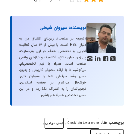
نویسنده: سیروان شیخی
«تجربه در صنعت»، زیربنایِ اشتیاقِ من به
دنیایِ HSE است. با بیش از ۱۳ سال فعالیت
اجرایی و تخصصی، هدفم در این وب‌سایت،
پل زدن میان دانشِ آکادمیک و نیازهای واقعیِ




صنعت است. همراه با تیم تخصصی‌ام،
می‌کوشیم تا با ارائه محتوای کاربردی و به‌روز،
مسیرِ رشد حرفه‌ای شما را هموارتر کنیم.
خوشحال می‌شوم در صفحه لینکدین،
تجربیاتمان را به اشتراک بگذاریم و در این
مسیر تخصصی همراه هم باشیم.
برچسب ها:
,
,
Checklists tower crane
ایمنی تاورکرین