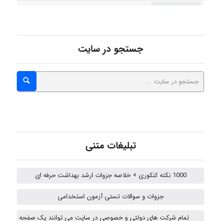
ABOALFZAL ZAREI
nima5534
جستجو در سایت
arman.m
Hasan haghparast
تبلیغات متنی
shbnm72
1000 نکته کنکوری + خلاصه جزوات ارشد بهداشت حرفه ای
جزوات و سوالات تستی آزمون استخدامی
Minoo1375
تمام شرکت های دولتی و خصوصی در سایت می توانند یک صفحه