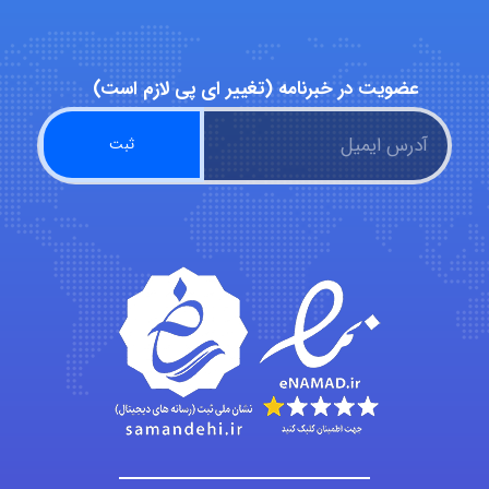
nima5534
عضویت در خبرنامه (تغییر ای پی لازم است)
arman.m
Hasan haghparast
shbnm72
Minoo1375