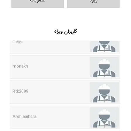
ورود
عضویت
Hagar
کاربران ویژه
monakh
Rtk2099
Arshiaaihsra