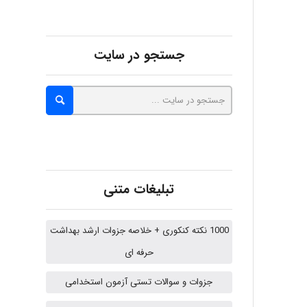
fatima
جستجو در سایت
Jafar Tym
aghajari vahid
تبلیغات متنی
Poubakhtiari
1000 نکته کنکوری + خلاصه جزوات ارشد بهداشت
حرفه ای
Alirez0990
جزوات و سوالات تستی آزمون استخدامی