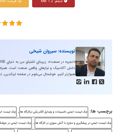
حجم: 1.2 MB
فرمت: Pdf & Word
نویسنده: سیروان شیخی
دانشِ آکادمیک و نیازهای واقعیِ صنعت است. همراه با
هموارتر کنیم. خوشحال می‌شوم در صفحه لینکدین، تج




برچسب ها:
,
چک لیست ایمنی تاسیسات و وسایل الکتریکی درکارگاه ها
چک لیست ایم
,
چک لیست ایمنی در پیشگیری و مبارزه با آتش سوزی در کارگاه ها
چک لیست ایمنی در جوشکا