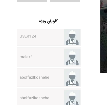
USER124
کاربران ویژه
malekf
abolfazlkoshehe
abolfazlkoshehe
A.balandeh