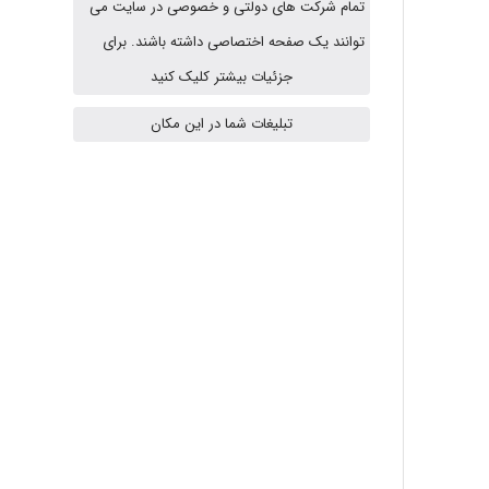
تمام شرکت های دولتی و خصوصی در سایت می
USER124
توانند یک صفحه اختصاصی داشته باشند. برای
جزئیات بیشتر کلیک کنید
malekf
تبلیغات شما در این مکان
abolfazlkoshehe
abolfazlkoshehe
A.balandeh