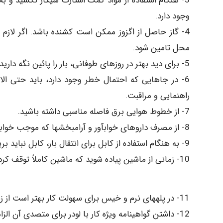
3- هنگام استفاده از مواد کمک استارت سیگار نکشید و به
وجود دارد.
4- گاز حاصل از اگزوز ممکن است کشنده باشد. اگر لاز
محل تامین شود.
5- برای دید بهتر در روزهای طوفانی، بار را پائین نگه دارید و اگر ممکن است در جهتی حرکت کنید که باد پشت سر شما باشد.
6- در جاهایی که احتمال خطر وجود دارد، باید حتی الام
راهنمایی و مراقبت.
7- از خطوط هوایی برق فاصله مناسبی داشته باشید.
8- از مصرف داروهای خوابآور و آرامبخشها که موجب خوابآلودگی میشوند پرهیز کنید.
9- به هنگام استفاده از کابل برای انتقال بار، کابل نباید بریده و فرسوده باشد.
10- زمانی از ماشین پیاده شوید که ماشین کاملاً توقف کرده باشد.
11- در پلههای نرم و خیس برای سهولت کار بهتر است از زنجیرهای سیمی برای افزایش اصطکاک لاستیک استفاده شود.
12- داشتن گواهینامه ویژه کار با لودر برای متصدی آن الزامی است.