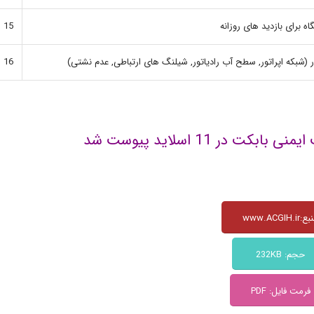
برای بازدید های روزانه
15
(شبکه اپراتور, سطح آب رادیاتور, شیلنگ های ارتباطی, عدم نشتی)
16
در 11 اسلاید پیوست شد
www.ACGIH.ir
حجم: 232KB
فرمت فایل: PDF