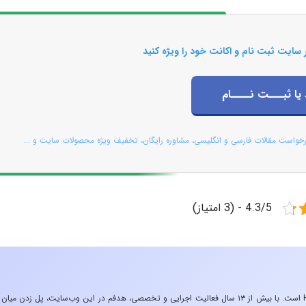
 سایت ثبت نام و اکانت خود را ویژه کنید
 یا ثبـــت نــــام
رخواست مقالات فارسی و انگلیسی، مشاوره رایگان، تخفیف ویژه محصولات سایت و ...
4.3/5 - (3 امتیاز)
«تجربه در صنعت»، زیربنایِ اشتیاقِ من به دنیایِ HSE است. با بیش از ۱۳ سال فعالیت اجرایی و تخصصی، هدفم در این وب‌سایت، پل زدن میان