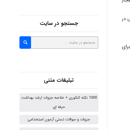
جار
Alirez0990
 در
جستجو در سایت
hosein abdolvand
رای
Kati
تبلیغات متنی
emami
1000 نکته کنکوری + خلاصه جزوات ارشد بهداشت
حرفه ای
ehtesham
جزوات و سوالات تستی آزمون استخدامی