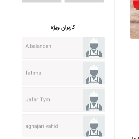
A.balandeh
کاربران ویژه
fatima
Jafar Tym
aghajari vahid
Poubakhtiari