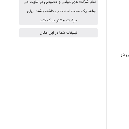
تمام شرکت های دولتی و خصوصی در سایت می
A.balandeh
توانند یک صفحه اختصاصی داشته باشند. برای
جزئیات بیشتر کلیک کنید
تبلیغات شما در این مکان
fatima
ی در
Jafar Tym
aghajari vahid
Poubakhtiari