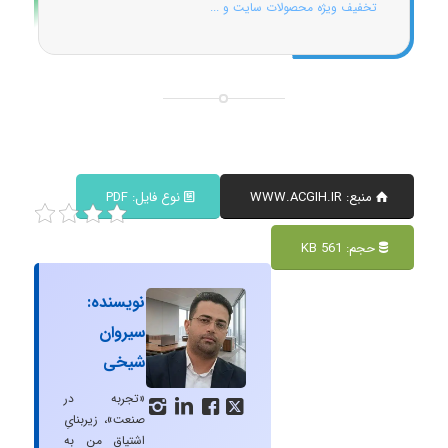
تخفیف ویژه محصولات سایت و ...
منبع: WWW.ACGIH.IR
نوع فایل: PDF
حجم: 561 KB
نویسنده:
سیروان
شیخی
«تجربه در




صنعت»، زیربنایِ
اشتیاقِ من به