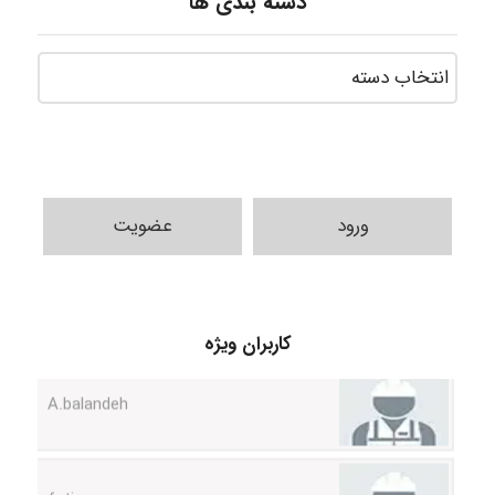
دسته بندی ها
ورود
عضویت
کاربران ویژه
A.balandeh
fatima