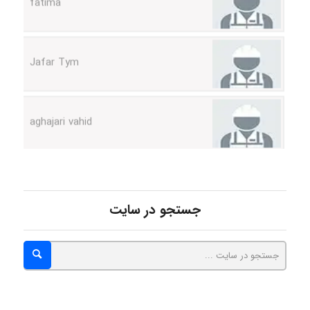
Jafar Tym
aghajari vahid
Poubakhtiari
جستجو در سایت
Alirez0990
hosein abdolvand