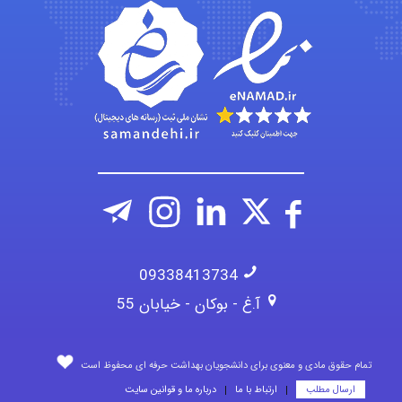
Kati
emami
ehtesham
09338413734
آ.غ - بوکان - خیابان 55
تمام حقوق مادی و معنوی برای دانشجویان بهداشت حرفه ای محفوظ است
ارسال مطلب
ارتباط با ما
درباره ما و قوانین سایت