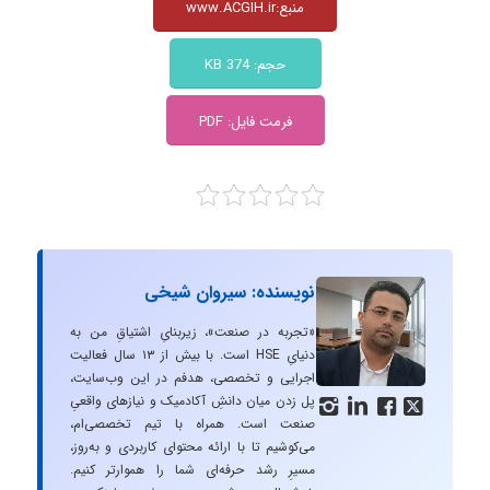
منبع:www.ACGIH.ir
حجم: 374 KB
فرمت فایل: PDF
نویسنده: سیروان شیخی
«تجربه در صنعت»، زیربنایِ اشتیاقِ من به
دنیایِ HSE است. با بیش از ۱۳ سال فعالیت
اجرایی و تخصصی، هدفم در این وب‌سایت،
پل زدن میان دانشِ آکادمیک و نیازهای واقعیِ




صنعت است. همراه با تیم تخصصی‌ام،
می‌کوشیم تا با ارائه محتوای کاربردی و به‌روز،
مسیرِ رشد حرفه‌ای شما را هموارتر کنیم.