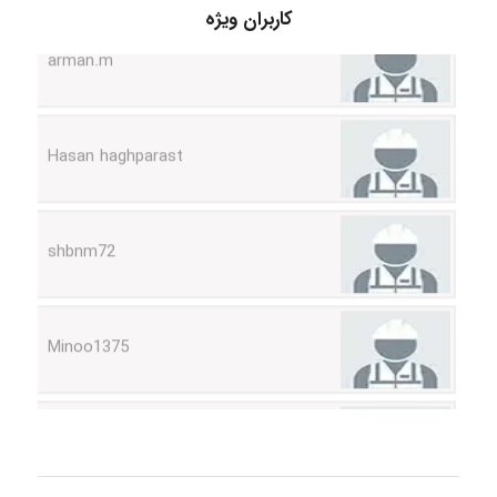
کاربران ویژه
arman.m
Hasan haghparast
shbnm72
Minoo1375
Sara