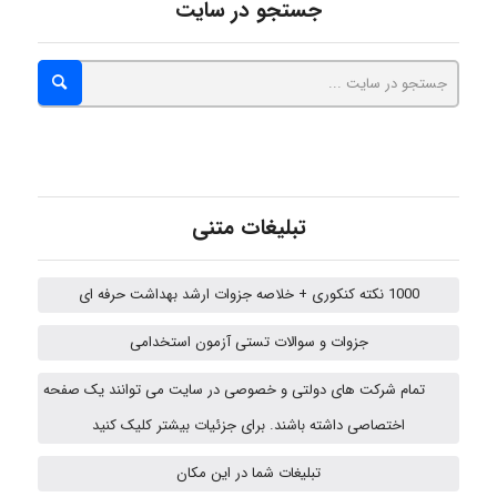
ZAK
جستجو در سایت
vali
fahimeh sheibani
تبلیغات متنی
HaddadiMahsa
1000 نکته کنکوری + خلاصه جزوات ارشد بهداشت حرفه ای
جزوات و سوالات تستی آزمون استخدامی
Niloofar
تمام شرکت های دولتی و خصوصی در سایت می توانند یک صفحه
اختصاصی داشته باشند. برای جزئیات بیشتر کلیک کنید
تبلیغات شما در این مکان
arman.m