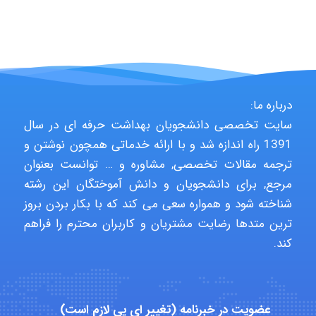
Hasan haghparast
درباره ما:
shbnm72
سایت تخصصی دانشجویان بهداشت حرفه ای در سال
1391 راه اندازه شد و با ارائه خدماتی همچون نوشتن و
ترجمه مقالات تخصصی, مشاوره و … توانست بعنوان
Minoo1375
مرجع, برای دانشجویان و دانش آموختگان این رشته
شناخته شود و همواره سعی می کند که با بکار بردن بروز
ترین متدها رضایت مشتریان و کاربران محترم را فراهم
Sara
کند.
ZAK
عضویت در خبرنامه (تغییر ای پی لازم است)