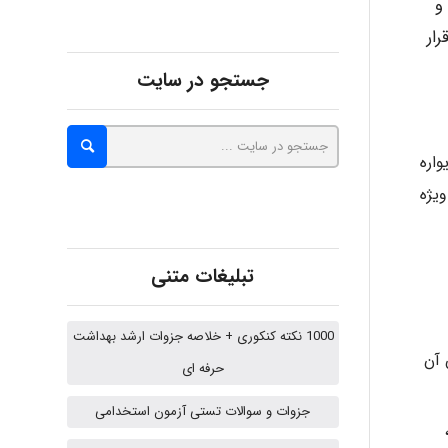
و
رار
ehtesham
جستجو در سایت
Iman Hosseini
اره
یژه
Chehri
تبلیغات متنی
roya_boostani
1000 نکته کنکوری + خلاصه جزوات ارشد بهداشت
 آن
حرفه ای
جزوات و سوالات تستی آزمون استخدامی
amir