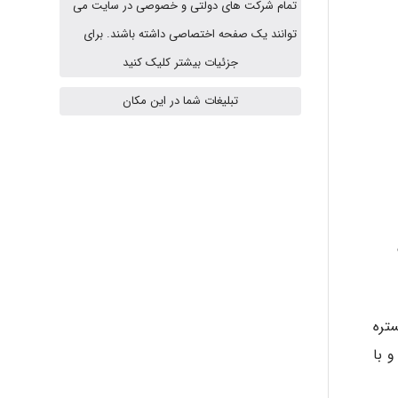
تمام شرکت های دولتی و خصوصی در سایت می
توانند یک صفحه اختصاصی داشته باشند. برای
Poubakhtiari
جزئیات بیشتر کلیک کنید
تبلیغات شما در این مکان
Alirez0990
hosein abdolvand
Kati
تره
 با
emami