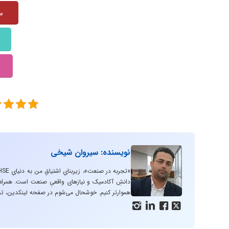
منبع:
نویسنده: سیروان شیخی
دانشِ آکادمیک و نیازهای واقعیِ صنعت است. همراه با
هموارتر کنیم. خوشحال می‌شوم در صفحه لینکدین، تج



