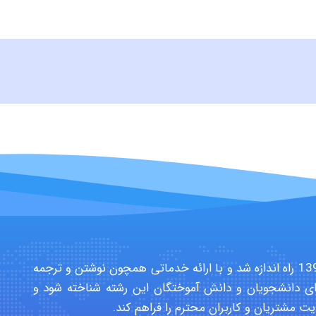
سایت تخصصی دانشجویان بهداشت حرفه ای در سال 1391 راه اندازه شد و با ارائه خدماتی همچون نوشتن و ترجمه
ی دانشجویان و دانش آموختگان این رشته شناخته شود و
یت مشتریان و کاربران محترم را فراهم کند.