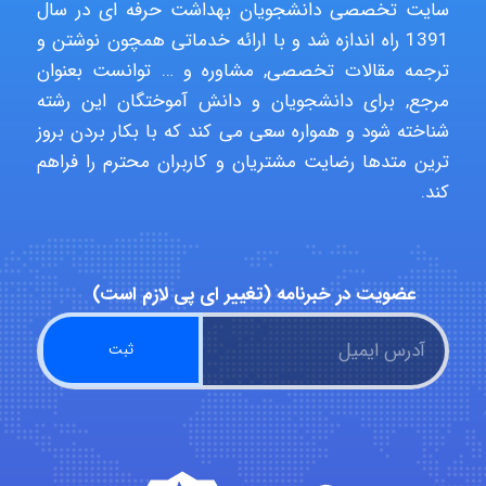
سایت تخصصی دانشجویان بهداشت حرفه ای در سال
1391 راه اندازه شد و با ارائه خدماتی همچون نوشتن و
fahimeh sheibani
ترجمه مقالات تخصصی, مشاوره و … توانست بعنوان
مرجع, برای دانشجویان و دانش آموختگان این رشته
شناخته شود و همواره سعی می کند که با بکار بردن بروز
HaddadiMahsa
ترین متدها رضایت مشتریان و کاربران محترم را فراهم
کند.
Niloofar
عضویت در خبرنامه (تغییر ای پی لازم است)
USER124
malekf