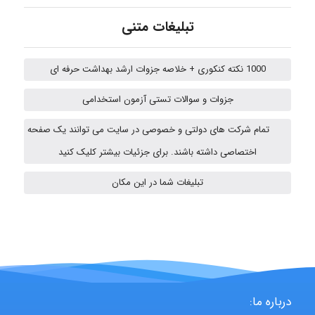
تبلیغات متنی
abolfazlkoshehe
1000 نکته کنکوری + خلاصه جزوات ارشد بهداشت حرفه ای
جزوات و سوالات تستی آزمون استخدامی
abolfazlkoshehe
تمام شرکت های دولتی و خصوصی در سایت می توانند یک صفحه
اختصاصی داشته باشند. برای جزئیات بیشتر کلیک کنید
Sara
تبلیغات شما در این مکان
ZAK
vali
درباره ما: