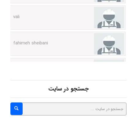
vali
fahimeh sheibani
HaddadiMahsa
Niloofar
جستجو در سایت
USER124
malekf