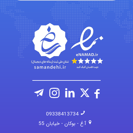
ehtesham
Iman Hosseini
Chehri
09338413734
آ.غ - بوکان - خیابان 55