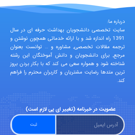
Poubakhtiari
درباره ما:
سایت تخصصی دانشجویان بهداشت حرفه ای در سال
Alirez0990
1391 راه اندازه شد و با ارائه خدماتی همچون نوشتن و
ترجمه مقالات تخصصی, مشاوره و … توانست بعنوان
مرجع, برای دانشجویان و دانش آموختگان این رشته
hosein abdolvand
شناخته شود و همواره سعی می کند که با بکار بردن بروز
ترین متدها رضایت مشتریان و کاربران محترم را فراهم
کند.
Kati
عضویت در خبرنامه (تغییر ای پی لازم است)
emami