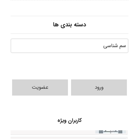
دسته بندی ها
ورود
عضویت
Jafar Tym
کاربران ویژه
aghajari vahid