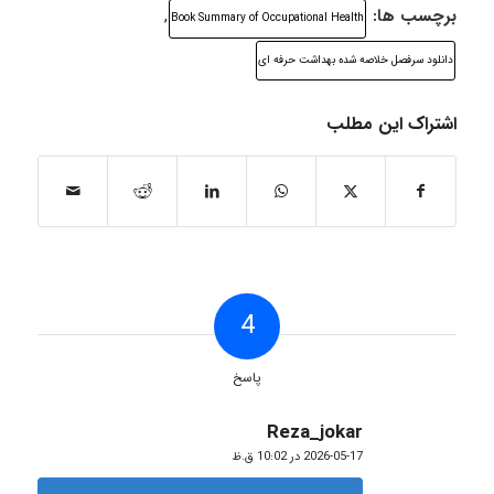
برچسب ها:
,
Book Summary of Occupational Health
دانلود سرفصل خلاصه شده بهداشت حرفه ای
اشتراک این مطلب
4
پاسخ
Reza_jokar
گفته:
2026-05-17 در 10:02 ق.ظ