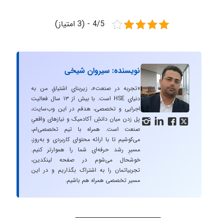
4/5 - (3 امتیاز)
نویسنده: سیروان شیخی
«تجربه در صنعت»، زیربنایِ اشتیاقِ من به
دنیایِ HSE است. با بیش از ۱۳ سال فعالیت
اجرایی و تخصصی، هدفم در این وب‌سایت،
پل زدن میان دانشِ آکادمیک و نیازهای واقعیِ




صنعت است. همراه با تیم تخصصی‌ام،
می‌کوشیم تا با ارائه محتوای کاربردی و به‌روز،
مسیرِ رشد حرفه‌ای شما را هموارتر کنیم.
خوشحال می‌شوم در صفحه لینکدین،
تجربیاتمان را به اشتراک بگذاریم و در این
مسیر تخصصی همراه هم باشیم.