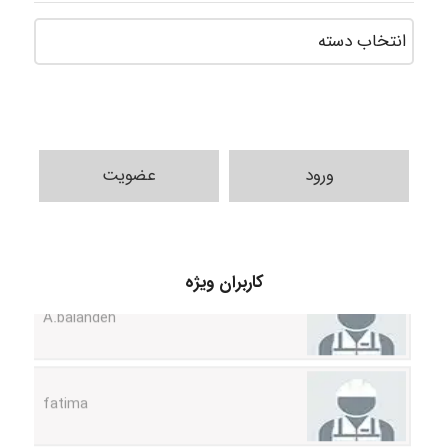
ورود
عضویت
A.balandeh
کاربران ویژه
fatima