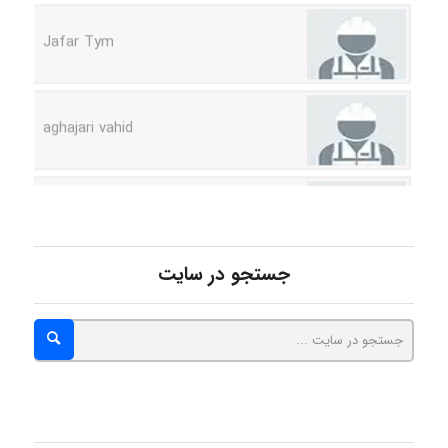
Jafar Tym
aghajari vahid
Poubakhtiari
Alirez0990
جستجو در سایت
hosein abdolvand
Kati