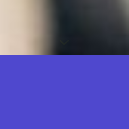
4.2/5 - (89 امتیاز)