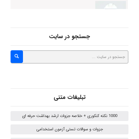
abolfazlkoshehe
جستجو در سایت
abolfazlkoshehe
A.balandeh
تبلیغات متنی
fatima
1000 نکته کنکوری + خلاصه جزوات ارشد بهداشت حرفه ای
جزوات و سوالات تستی آزمون استخدامی
Jafar Tym