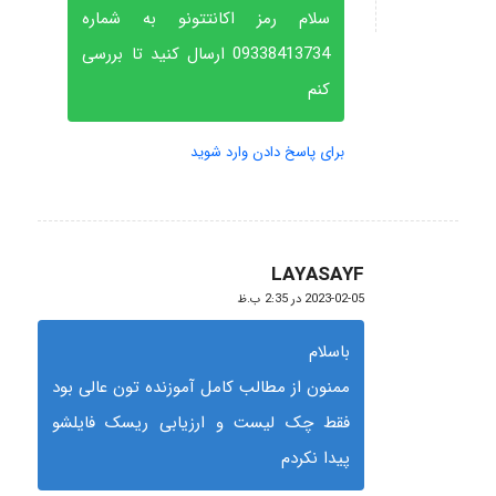
سلام رمز اکانتتونو به شماره
09338413734 ارسال کنید تا بررسی
کنم
برای پاسخ دادن وارد شوید
LAYASAYF
گفته:
2023-02-05 در 2:35 ب.ظ
باسلام
ممنون از مطالب کامل آموزنده تون عالی بود
فقط چک لیست و ارزیابی ریسک فایلشو
پیدا نکردم