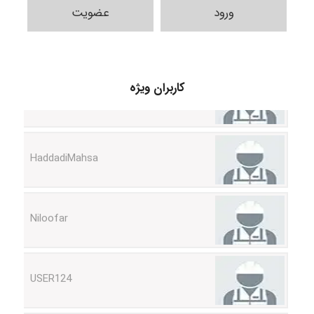
ورود
عضویت
fahimeh sheibani
کاربران ویژه
HaddadiMahsa
Niloofar
USER124
malekf