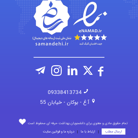
aghajari vahid
09338413734
آ.غ - بوکان - خیابان 55
تمام حقوق مادی و معنوی برای دانشجویان بهداشت حرفه ای محفوظ است
ارسال مطلب
ارتباط با ما
درباره ما و قوانین سایت