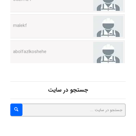
abolfazlkoshehe
abolfazlkoshehe
A.balandeh
جستجو در سایت
fatima
Jafar Tym