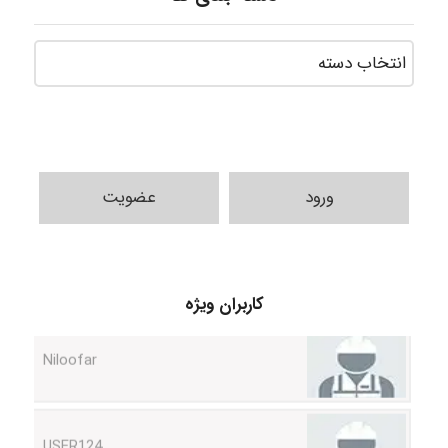
HaddadiMahsa
ورود
عضویت
Niloofar
کاربران ویژه
USER124
malekf