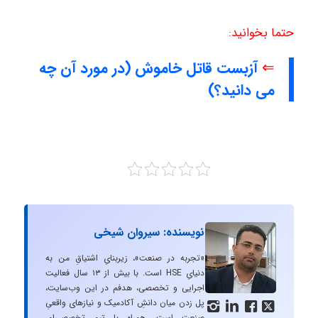
حتما بخوانید:
⇐
آزبست قاتل خاموش (در مورد آن چه
می دانید؟)
نویسنده: سیروان شیخی
«تجربه در صنعت»، زیربنایِ اشتیاقِ من به
دنیایِ HSE است. با بیش از ۱۳ سال فعالیت
اجرایی و تخصصی، هدفم در این وب‌سایت،
پل زدن میان دانشِ آکادمیک و نیازهای واقعیِ




صنعت است. همراه با تیم تخصصی‌ام،