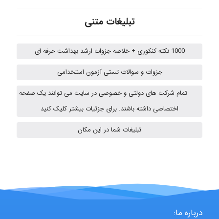
تبلیغات متنی
aghajari vahid
1000 نکته کنکوری + خلاصه جزوات ارشد بهداشت حرفه ای
جزوات و سوالات تستی آزمون استخدامی
HaddadiMahsa
تمام شرکت های دولتی و خصوصی در سایت می توانند یک صفحه
اختصاصی داشته باشند. برای جزئیات بیشتر کلیک کنید
Niloofar
تبلیغات شما در این مکان
USER124
malekf
درباره ما: