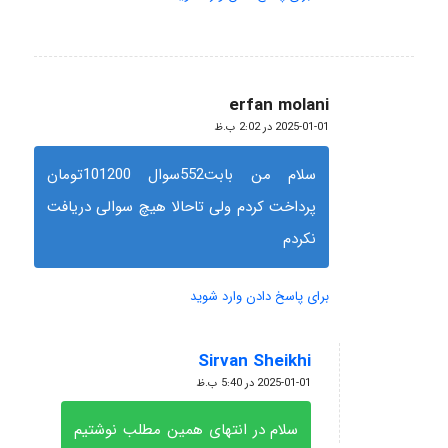
erfan molani
گفته:
2025-01-01 در 2:02 ب.ظ
سلام من بابت552سوال 101200تومان
پرداخت کردم ولی تاحالا هیچ سوالی دریافت
نکردم
برای پاسخ دادن وارد شوید
Sirvan Sheikhi
گفته:
2025-01-01 در 5:40 ب.ظ
سلام در انتهای همین مطلب نوشتیم