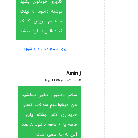
کاربری خودتون بشید
نوشته دانلود با لینک
مستقیم. روش کلیک
کنید فایل دانلود میشه
برای پاسخ دادن وارد شوید
Amin j
گفته:
2024-12-26 در 11:56 ق.ظ
سلام وقتتون بخیر ببخشید
من میخواستم سوالات تستی
خریداری کنم نوشته پلن ۱
ماهه یا ۶ ماهه دانلود ۸ عدد
این به چه معنی است