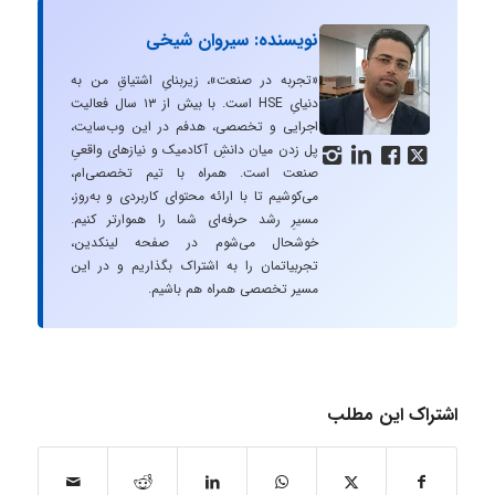
نویسنده: سیروان شیخی
«تجربه در صنعت»، زیربنایِ اشتیاقِ من به
دنیایِ HSE است. با بیش از ۱۳ سال فعالیت
اجرایی و تخصصی، هدفم در این وب‌سایت،
پل زدن میان دانشِ آکادمیک و نیازهای واقعیِ




صنعت است. همراه با تیم تخصصی‌ام،
می‌کوشیم تا با ارائه محتوای کاربردی و به‌روز،
مسیرِ رشد حرفه‌ای شما را هموارتر کنیم.
خوشحال می‌شوم در صفحه لینکدین،
تجربیاتمان را به اشتراک بگذاریم و در این
مسیر تخصصی همراه هم باشیم.
اشتراک این مطلب