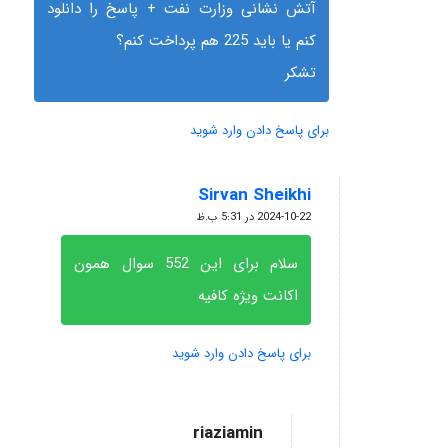
آتش نشانی وزارت نفت + پاسخ را دانلود
کنم یا باید 225 هم پرداخت کنم؟
تشکر
برای پاسخ دادن وارد شوید
Sirvan Sheikhi
گفته:
2024-10-22 در 5:31 ب.ظ
سلام برای این 552 سوال همون
اکانت ویژه کافیه
برای پاسخ دادن وارد شوید
riaziamin