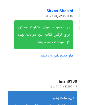
Sirvan Sheikhi
گفته:
2025-08-05 در 6:38 ب.ظ
دو مجموعه سوال متفاوت هستن.
برای گرفتن نکات این سوالات بهتره
کل سوالات خونده بشه
برای پاسخ دادن وارد شوید
Iman0100
گفته:
2025-01-17 در 7:10 ب.ظ
درود وقت بخیر