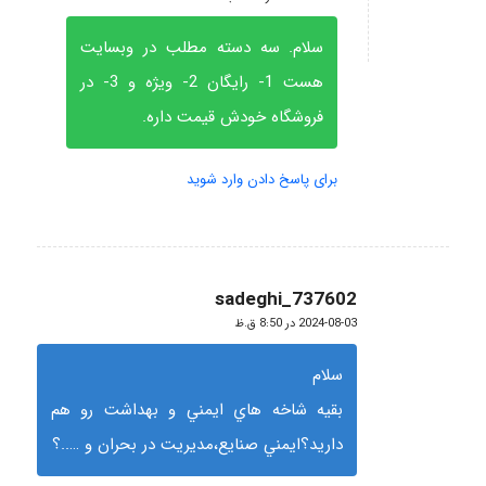
سلام. سه دسته مطلب در وبسایت
هست 1- رایگان 2- ویژه و 3- در
فروشگاه خودش قیمت داره.
برای پاسخ دادن وارد شوید
sadeghi_737602
گفته:
2024-08-03 در 8:50 ق.ظ
سلام
بقيه شاخه هاي ايمني و بهداشت رو هم
داريد؟ايمني صنايع،مديريت در بحران و …..؟