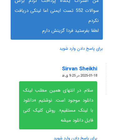
من اشتراک یکماه پرداخت کردم براس
سوالات 552 تست ایمنی اما لینکی دریافت
نکردم
لطفا بفرستید فردا گزینش دارم
برای پاسخ دادن وارد شوید
Sirvan Sheikhi
گفته:
2025-01-18 در 9:25 ق.ظ
سلام. در انتهای همین مطلب لینک
دانلود موجود است. نوشتیم «دانلود
با لینک مستقیم». روش کلیک کنی
فایل دانلود میشه
برای پاسخ دادن وارد شوید