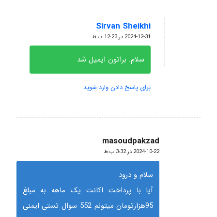
Sirvan Sheikhi
گفته:
2024-12-31 در 12:23 ب.ظ
سلام. براتون ایمیل شد
برای پاسخ دادن وارد شوید
masoudpakzad
گفته:
2024-10-22 در 3:32 ب.ظ
سلام و درود
آیا با پرداخت اکانت یک ماهه به مبلغ
95هزارتومان میتونم 552 سوال تستی ایمنی