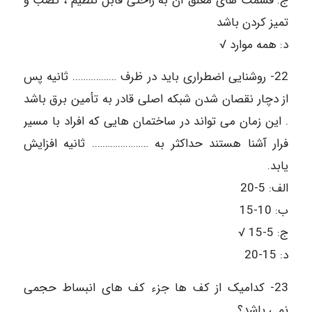
ج: قسمت های معلق آن به راحتی قابل تنظیم ، نصب و
تمیز کردن باشد
د: همه موارد √
22- روشنایی اضطراری باید در ظرف …………….. ثانیه پس
از دچار نقصان شدن شبکه اصلی قادر به تأمین برق باشد
. این زمان می تواند در ساختمان هایی که افراد با مسیر
فرار آشنا هستند حداکثر به …………………. ثانیه افزایش
یابد.
الف: 5-20
ب: 10-15
ج: 5-15 √
د: 15-20
23- کدامیک از کف ها جزء کف های انبساط حجمی
نمی باشد؟