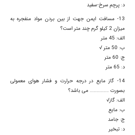
د: پرچم سرخ-سفید
13- مسافت ایمن جهت از بین بردن مواد منفجره به
میزان 2 کیلو گرم چند متر است؟
الف: 45 متر
ب: 50 متر √
ج: 60 متر
د: 65 متر
14- گاز مایع در درجه حرارت و فشار هوای معمولی
بصورت …………….. می باشد؟
الف: گاز√
ب: مایع
ج: جامد
د: تبخیر