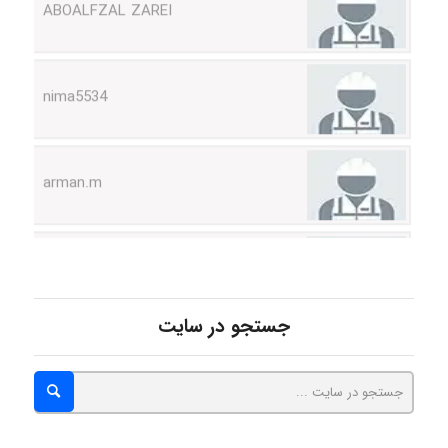
nima5534
arman.m
Hasan haghparast
shbnm72
جستجو در سایت
Minoo1375