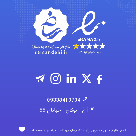
Sara
ZAK
vali
09338413734
آ.غ - بوکان - خیابان 55
تمام حقوق مادی و معنوی برای دانشجویان بهداشت حرفه ای محفوظ است