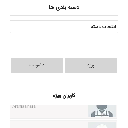
دسته بندی ها
ورود
عضویت
کاربران ویژه
Arshiaaihsra
ABOALFZAL ZAREI