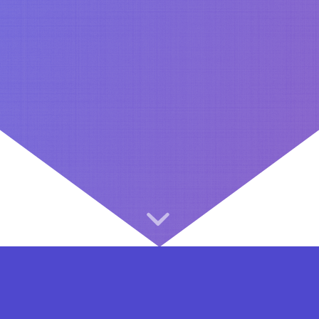
⇐ در هر مرحله ای از ثبت نام یا فعال کردن اکانت VIP مشکل داشتید, از طریق