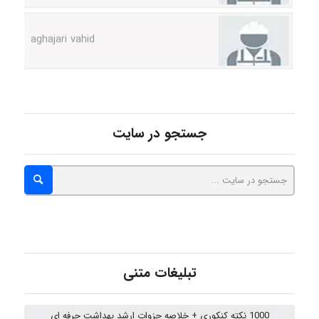
aghajari vahid
Poubakhtiari
جستجو در سایت
Alirez0990
hosein abdolvand
Kati
تبلیغات متنی
1000 نکته کنکوری + خلاصه جزوات ارشد بهداشت حرفه ای