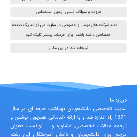
emami
جزوات و سوالات تستی آزمون استخدامی
تمام شرکت های دولتی و خصوصی در سایت می توانند یک صفحه
ehtesham
اختصاصی داشته باشند. برای جزئیات بیشتر کلیک کنید
تبلیغات شما در این مکان
A.balandeh
fatima
درباره ما:
سایت تخصصی دانشجویان بهداشت حرفه ای در سال
Jafar Tym
1391 راه اندازه شد و با ارائه خدماتی همچون نوشتن و
ترجمه مقالات تخصصی, مشاوره و … توانست بعنوان
مرجع, برای دانشجویان و دانش آموختگان این رشته
aghajari vahid