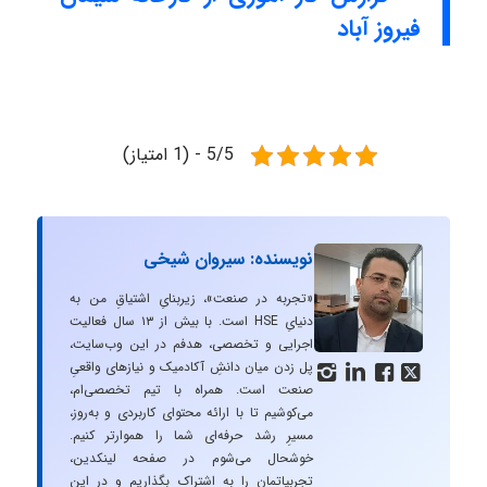
فیروز آباد
5/5 - (1 امتیاز)
نویسنده: سیروان شیخی
«تجربه در صنعت»، زیربنایِ اشتیاقِ من به
دنیایِ HSE است. با بیش از ۱۳ سال فعالیت
اجرایی و تخصصی، هدفم در این وب‌سایت،
پل زدن میان دانشِ آکادمیک و نیازهای واقعیِ




صنعت است. همراه با تیم تخصصی‌ام،
می‌کوشیم تا با ارائه محتوای کاربردی و به‌روز،
مسیرِ رشد حرفه‌ای شما را هموارتر کنیم.
خوشحال می‌شوم در صفحه لینکدین،
تجربیاتمان را به اشتراک بگذاریم و در این