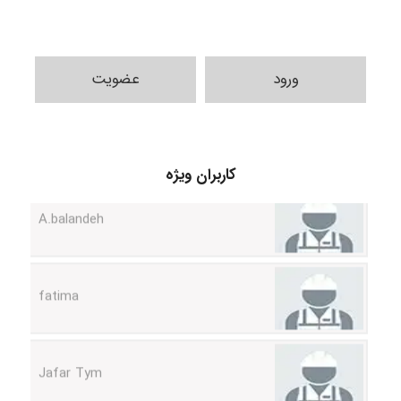
ورود
عضویت
کاربران ویژه
A.balandeh
fatima
Jafar Tym