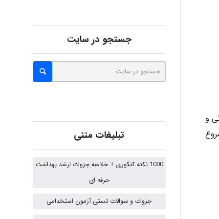
abolfazlkoshehe
جستجو در سایت
A.balandeh
fatima
ی و
 شروع
تبلیغات متنی
Jafar Tym
1000 نکته کنکوری + خلاصه جزوات ارشد بهداشت
حرفه ای
aghajari vahid
جزوات و سوالات تستی آزمون استخدامی