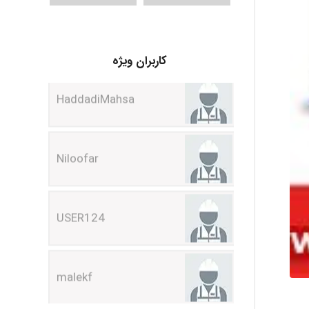
HaddadiMahsa
کاربران ویژه
Niloofar
USER124
malekf
abolfazlkoshehe