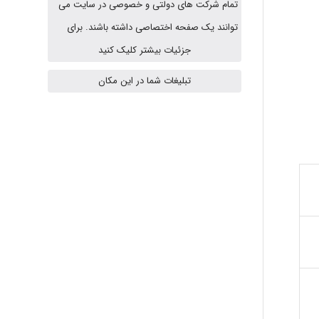
تمام شرکت های دولتی و خصوصی در سایت می
HaddadiMahsa
توانند یک صفحه اختصاصی داشته باشند. برای
جزئیات بیشتر کلیک کنید
تبلیغات شما در این مکان
Niloofar
USER124
malekf
abolfazlkoshehe