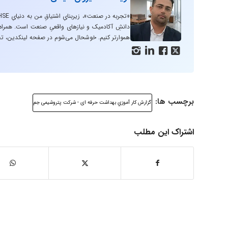
دانشِ آکادمیک و نیازهای واقعیِ صنعت است. همراه با
هموارتر کنیم. خوشحال می‌شوم در صفحه لینکدین، تج




برچسب ها:
گزارش كار آموزي بهداشت حرفه ای - شرکت پتروشیمی جم
اشتراک این مطلب