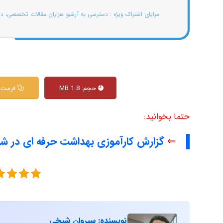
مزایای اشتراک ویژه : دسترسی به آرشیو هزاران مقالات تخصصی، د
حجم: 1.8 MB
فرمت: df
حتما بخوانید:
⇐
گزارش کارآموزی بهداشت حرفه ای در شر
نویسنده: سیروان شیخی