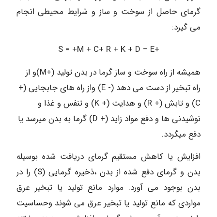
گرمای حاصل از سوخت و ساز و شرایط محیطی انجام
می گیرد:
+S = +M + C+ R + K + D – E
همیشه از راه سوخت و ساز گرما در بدن تولید (+M)و از
راه تبخیر از دست می دهد (- E) واز راه های جابجایی (+
C) و تابش (+ R) و هدایت (+ K) و تنفس و غذا و
نوشیدنی ها و دفع مواد زاید (+ D) گرما به بدن میرسد یا
دفع میگردد.
افزایش یا کاهش مستقیم گرمای دریافت شده بوسیله
بدن و گرمای دفع شده از بدن ،ذخیره گرمایی (S) را در
بدن بوجود می آورد. موارد مانع تولید یا تبخیر عرق
مواردی که مانع تولید یا تبخیر عرق می شوند وحساسیت