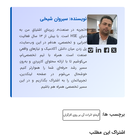
نویسنده: سیروان شیخی
«تجربه در صنعت»، زیربنایِ اشتیاقِ من به
دنیایِ HSE است. با بیش از ۱۳ سال فعالیت
اجرایی و تخصصی، هدفم در این وب‌سایت،
پل زدن میان دانشِ آکادمیک و نیازهای واقعیِ




صنعت است. همراه با تیم تخصصی‌ام،
می‌کوشیم تا با ارائه محتوای کاربردی و به‌روز،
مسیرِ رشد حرفه‌ای شما را هموارتر کنیم.
خوشحال می‌شوم در صفحه لینکدین،
تجربیاتمان را به اشتراک بگذاریم و در این
مسیر تخصصی همراه هم باشیم.
برچسب ها:
گرماو اثرات آن بر روی كارگران
اشتراک این مطلب