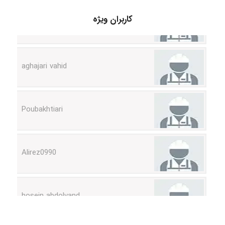
Jafar Tym
کاربران ویژه
aghajari vahid
Poubakhtiari
Alirez0990
hosein abdolvand
Kati