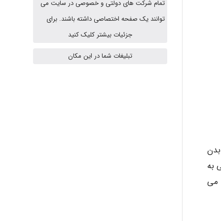
تمام شرکت های دولتی و خصوصی در سایت می
HaddadiMahsa
توانند یک صفحه اختصاصی داشته باشند. برای
جزئیات بیشتر کلیک کنید
تبلیغات شما در این مکان
Niloofar
USER124
malekf
بدن
 به
 می
abolfazlkoshehe