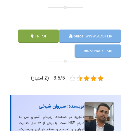
File: PDF
Source: WWW.ACGIH.IR
Volume: ۱.۱ MB
3.5/5 - (2 امتیاز)
نویسنده: سیروان شیخی
«تجربه در صنعت»، زیربنایِ اشتیاقِ من به
دنیایِ HSE است. با بیش از ۱۳ سال فعالیت
اجرایی و تخصصی، هدفم در این وب‌سایت،