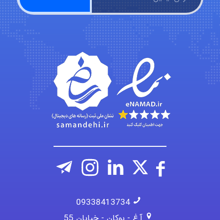
fatima
Jafar Tym
aghajari vahid
09338413734
آ.غ - بوکان - خیابان 55