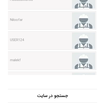
Niloofar
USER124
malekf
abolfazlkoshehe
abolfazlkoshehe
جستجو در سایت