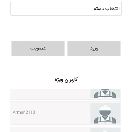
ورود
عضویت
Mohammad Abbasi HSE
کاربران ویژه
Arman2110
Shamim.khojasteh74