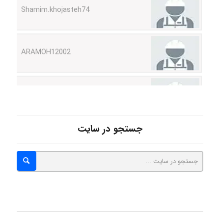
ARAMOH12002
Hagar
monakh
جستجو در سایت
Rtk2099
Arshiaaihsra