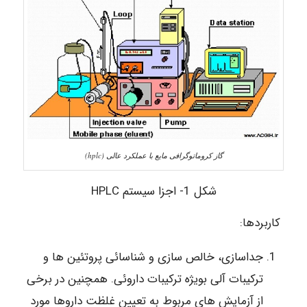
گاز کروماتوگرافی مایع با عملکرد عالی (hplc)
شکل 1- اجزا سیستم HPLC
کاربردها:
جداسازی، خالص سازی و شناسائی پروتئین ها و
ترکیبات آلی بویژه ترکیبات داروئی. همچنین در برخی
از آزمایش های مربوط به تعیین غلظت داروها مورد