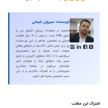
نویسنده: سیروان شیخی
«تجربه در صنعت»، زیربنایِ اشتیاقِ من به
دنیایِ HSE است. با بیش از ۱۳ سال فعالیت
اجرایی و تخصصی، هدفم در این وب‌سایت،
پل زدن میان دانشِ آکادمیک و نیازهای واقعیِ




صنعت است. همراه با تیم تخصصی‌ام،
می‌کوشیم تا با ارائه محتوای کاربردی و به‌روز،
مسیرِ رشد حرفه‌ای شما را هموارتر کنیم.
خوشحال می‌شوم در صفحه لینکدین،
تجربیاتمان را به اشتراک بگذاریم و در این
مسیر تخصصی همراه هم باشیم.
اشتراک این مطلب