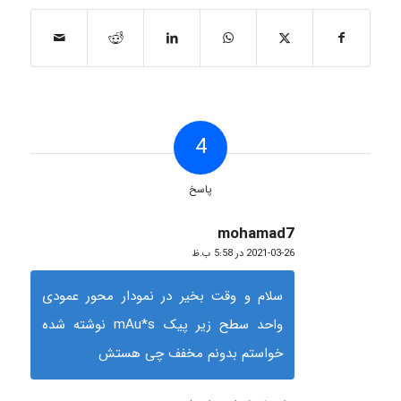
4
پاسخ
mohamad7
گفته:
2021-03-26 در 5:58 ب.ظ
سلام و وقت بخیر در نمودار محور عمودی
واحد سطح زیر پیک mAu*s نوشته شده
خواستم بدونم مخفف چی هستش