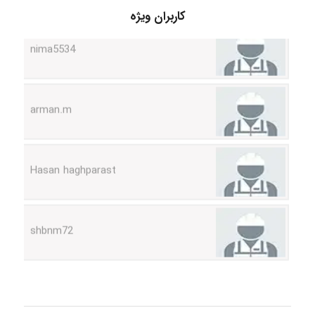
nima5534
کاربران ویژه
arman.m
Hasan haghparast
shbnm72
Minoo1375
Sara