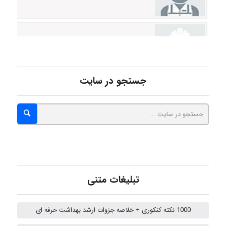
abolfazlkoshehe
abolfazlkoshehe
جستجو در سایت
A.balandeh
fatima
تبلیغات متنی
Jafar Tym
1000 نکته کنکوری + خلاصه جزوات ارشد بهداشت حرفه ای