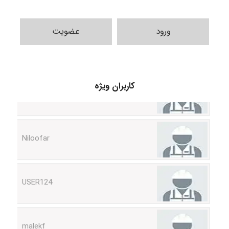
ورود
عضویت
HaddadiMahsa
کاربران ویژه
Niloofar
USER124
malekf