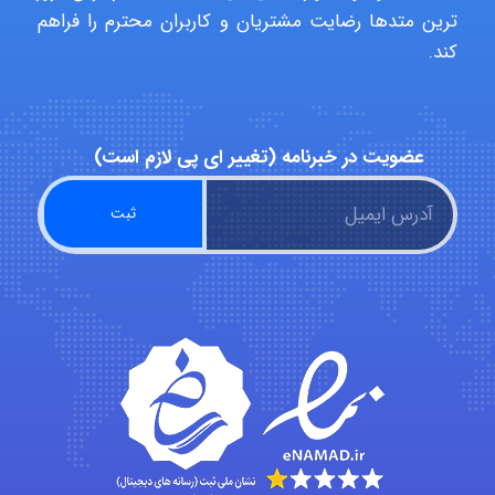
ترین متدها رضایت مشتریان و کاربران محترم را فراهم
کند.
abolfazlkoshehe
عضویت در خبرنامه (تغییر ای پی لازم است)
A.balandeh
fatima
Jafar Tym
aghajari vahid