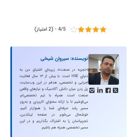
4/5 - (2 امتیاز)
نویسنده: سیروان شیخی
«تجربه در صنعت»، زیربنایِ اشتیاقِ من به
دنیایِ HSE است. با بیش از ۱۳ سال فعالیت
اجرایی و تخصصی، هدفم در این وب‌سایت،
پل زدن میان دانشِ آکادمیک و نیازهای واقعیِ




صنعت است. همراه با تیم تخصصی‌ام،
می‌کوشیم تا با ارائه محتوای کاربردی و به‌روز،
مسیرِ رشد حرفه‌ای شما را هموارتر کنیم.
خوشحال می‌شوم در صفحه لینکدین،
تجربیاتمان را به اشتراک بگذاریم و در این
مسیر تخصصی همراه هم باشیم.