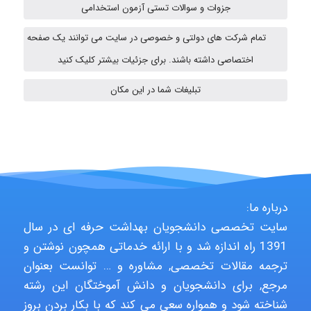
جزوات و سوالات تستی آزمون استخدامی
aghajari vahid
تمام شرکت های دولتی و خصوصی در سایت می توانند یک صفحه
اختصاصی داشته باشند. برای جزئیات بیشتر کلیک کنید
HaddadiMahsa
تبلیغات شما در این مکان
Niloofar
USER124
درباره ما:
سایت تخصصی دانشجویان بهداشت حرفه ای در سال
1391 راه اندازه شد و با ارائه خدماتی همچون نوشتن و
malekf
ترجمه مقالات تخصصی, مشاوره و … توانست بعنوان
مرجع, برای دانشجویان و دانش آموختگان این رشته
شناخته شود و همواره سعی می کند که با بکار بردن بروز
abolfazlkoshehe