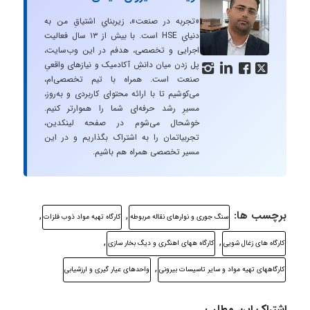
«تجربه در صنعت»، زیربنایِ اشتیاقِ من به
دنیایِ HSE است. با بیش از ۱۳ سال فعالیت
اجرایی و تخصصی، هدفم در این وب‌سایت،
پل زدن میان دانشِ آکادمیک و نیازهای واقعیِ




صنعت است. همراه با تیم تخصصی‌ام،
می‌کوشیم تا با ارائه محتوای کاربردی و به‌روز،
مسیرِ رشد حرفه‌ای شما را هموارتر کنیم.
خوشحال می‌شوم در صفحه لینکدین،
تجربیاتمان را به اشتراک بگذاریم و در این
مسیر تخصصی همراه هم باشیم.
برچسب ها:
,
,
سنگ جوری و نوارهای نقاله مربوطه
کارگاه تهیه مواد ذوب فلزات
,
,
کارگاه های زغال شویی
کارگاه ههای اهنگری و دیگ بخار سازی
,
کارگاههای تهیه مواد و سایر تاسیسات بیرونی
واحدهای عیار گیری و ارزشیابی
اشتراک این مطلب