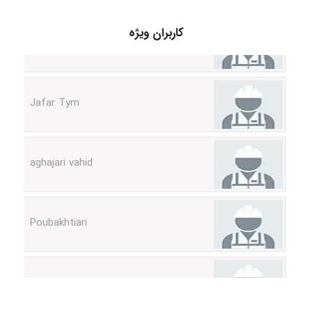
fatemeh mirzaie
کاربران ویژه
Jafar Tym
aghajari vahid
Poubakhtiari
Alirez0990