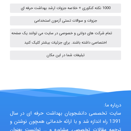
Jafar Tym
1000 نکته کنکوری + خلاصه جزوات ارشد بهداشت حرفه ای
جزوات و سوالات تستی آزمون استخدامی
aghajari vahid
تمام شرکت های دولتی و خصوصی در سایت می توانند یک صفحه
اختصاصی داشته باشند. برای جزئیات بیشتر کلیک کنید
HaddadiMahsa
تبلیغات شما در این مکان
Niloofar
درباره ما:
USER124
سایت تخصصی دانشجویان بهداشت حرفه ای در سال
1391 راه اندازه شد و با ارائه خدماتی همچون نوشتن و
ترجمه مقالات تخصصی, مشاوره و … توانست بعنوان
malekf