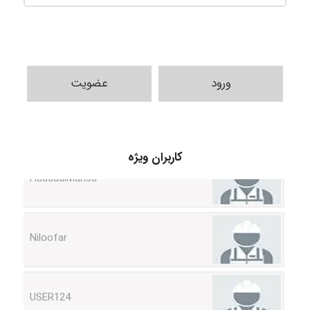
ورود
عضویت
HaddadiMahsa
کاربران ویژه
Niloofar
USER124