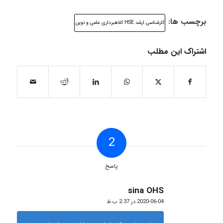
برچسب ها:
کارشناسی ارشد HSE کلاهبرداری علمی و نوین
اشتراک این مطلب
2
پاسخ
sina OHS
گفته:
2020-06-04 در 2:37 ب.ظ