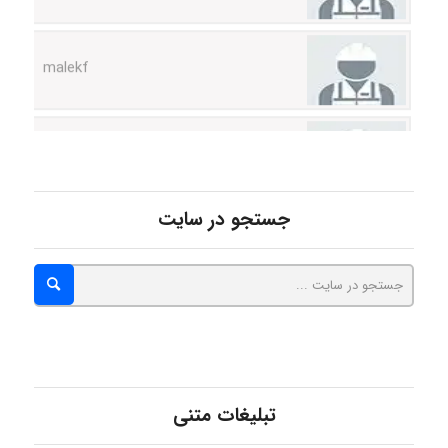
malekf
abolfazlkoshehe
abolfazlkoshehe
جستجو در سایت
A.balandeh
fatima
تبلیغات متنی