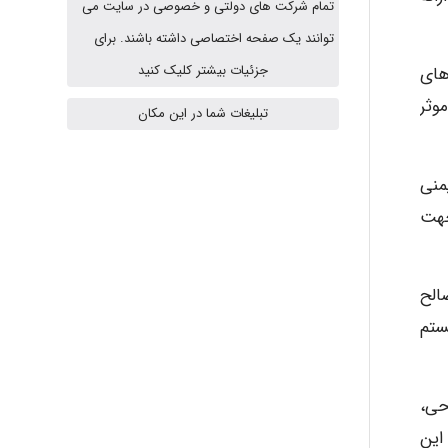
تمام شرکت های دولتی و خصوصی در سایت می
A.balandeh
توانند یک صفحه اختصاصی داشته باشند. برای
جزئیات بیشتر کلیک کنید
های
وثر
fatima
تبلیغات شما در این مکان
منی
Jafar Tym
شده است. جهت
aghajari vahid
الح
ستم
Poubakhtiari
حی،
این