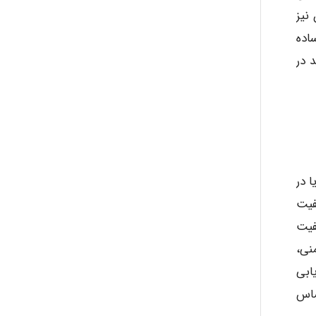
Alirez0990
نیز
اده
 در
hosein abdolvand
Kati
 در
emami
فیت
فیت
نی،
ehtesham
ابی
ساس