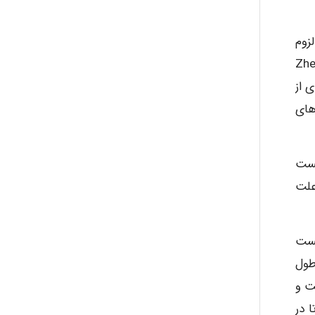
زوم
کنار محیط زیست را نشان می دهد. در تحقیقاتی مانند مطالعه Freitas و Zheat
 از
ر های
یست
علت
یست
طول
ت و
عمدتا در