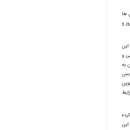
 ها
ز و
این
ی و
 به
 بس
وین
ایط
رده
این