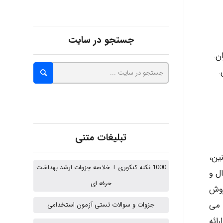
Alirez0990
جستجو در سایت
hosein abdolvand
Kati
تبلیغات متنی
emami
ین،
1000 نکته کنکوری + خلاصه جزوات ارشد بهداشت
اری، مکانیکال و
حرفه ای
روش
ehtesham
 می
جزوات و سوالات تستی آزمون استخدامی
ائه