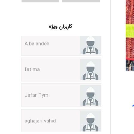
A.balandeh
کاربران ویژه
fatima
Jafar Tym
aghajari vahid
Poubakhtiari