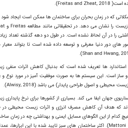
Freitas a).
شکلاتی که در زمان بحران برای ساختمان ها ممکن است ایجاد شود ل
استفاده از استانداردهای ایمنی و بهداشت در 
شتی را در آن لحاظ نشده است. در طول دو دهه گذشته تعداد زیادی
 بندی ساختمان سبز GBRSs توسط کشور های دور دنیا معرفی و توسعه داده شده است تا بتواند معیا
 استاندارد ها تعریف شده است که بدنبال کاهش اثرات منفی ز
ساز است. این سیستم ها به صورت موفقیت آمیز در مورد نوع و 
حیطی و اصول طراحی پایدار) می باشد (2018 ,Alwisy).
ریوی جهان ایفا می کند. بسیاری از کشورها برای نرخ پایداری ز
 اند که هدف آن کاهش مصرف انرژی و اثرات زیست محیطی در 
چ کدام از این الگوهای مسایل ایمنی و بهداشتی چه در زمان ساخ
چه در زمان بهره برداری لحاظ نشده است (2018 ,.Mattoni et al). اکثر ساختمان های سبز تایید شده با این ابزارها، 