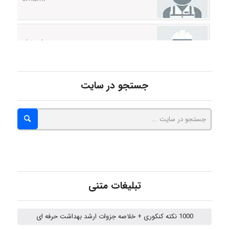
ehtesham
Iman Hosseini
جستجو در سایت
Chehri
roya_boostani
تبلیغات متنی
amir
1000 نکته کنکوری + خلاصه جزوات ارشد بهداشت حرفه ای