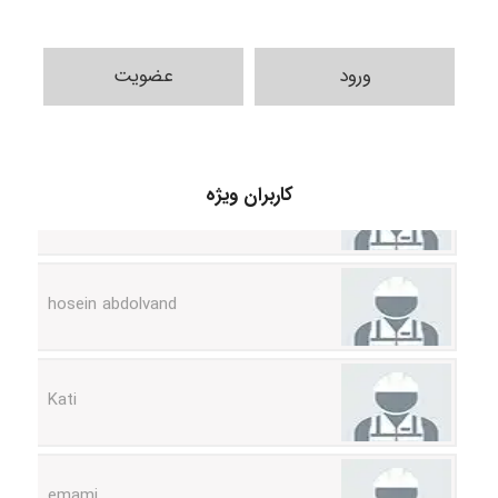
ورود
عضویت
Alirez0990
کاربران ویژه
hosein abdolvand
Kati
emami