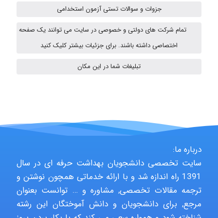
Fateme896
جزوات و سوالات تستی آزمون استخدامی
تمام شرکت های دولتی و خصوصی در سایت می توانند یک صفحه
اختصاصی داشته باشند. برای جزئیات بیشتر کلیک کنید
Alirez0990
تبلیغات شما در این مکان
hosein abdolvand
Kati
درباره ما:
سایت تخصصی دانشجویان بهداشت حرفه ای در سال
emami
1391 راه اندازه شد و با ارائه خدماتی همچون نوشتن و
ترجمه مقالات تخصصی, مشاوره و … توانست بعنوان
مرجع, برای دانشجویان و دانش آموختگان این رشته
شناخته شود و همواره سعی می کند که با بکار بردن بروز
ehtesham