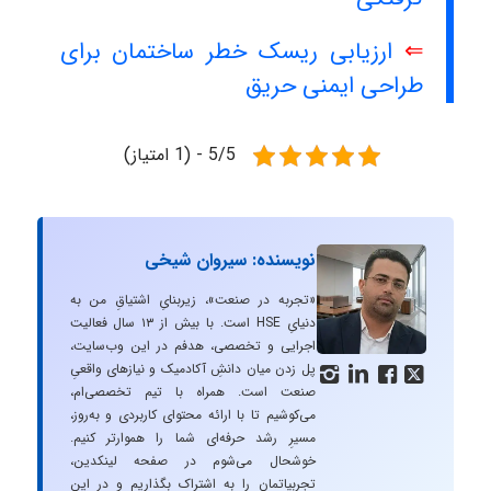
⇐
ارزیابی ریسک خطر ساختمان برای
طراحی ایمنی حریق
5/5 - (1 امتیاز)
نویسنده: سیروان شیخی
«تجربه در صنعت»، زیربنایِ اشتیاقِ من به
دنیایِ HSE است. با بیش از ۱۳ سال فعالیت
اجرایی و تخصصی، هدفم در این وب‌سایت،
پل زدن میان دانشِ آکادمیک و نیازهای واقعیِ




صنعت است. همراه با تیم تخصصی‌ام،
می‌کوشیم تا با ارائه محتوای کاربردی و به‌روز،
مسیرِ رشد حرفه‌ای شما را هموارتر کنیم.
خوشحال می‌شوم در صفحه لینکدین،
تجربیاتمان را به اشتراک بگذاریم و در این