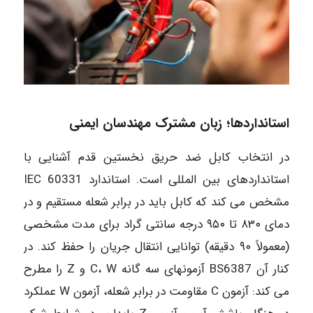
استانداردها؛ زبان مشترک مهندسان ایمنی
در انتخاب کابل ضد حریق نخستین قدم آشنایی با
استانداردهای بین المللی است. استاندارد 60331 IEC
مشخص می کند که کابل باید در برابر شعله مستقیم و در
دمای ۸۳۰ تا ۹۵۰ درجه سانتی گراد برای مدت مشخصی
(معمولاً ۹۰ دقیقه) توانایی انتقال جریان را حفظ کند. در
کنار آن BS6387 آزمونهای سه گانه C، W و Z را مطرح
می کند: آزمون C مقاومت در برابر شعله، آزمون W عملکرد